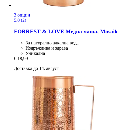
3 опции
5.0 (2)
FORREST & LOVE
Медна чаша, Mosaik
За натурално алкална вода
Издръжлива и здрава
Уникална
€ 18,99
Доставка до 14. август