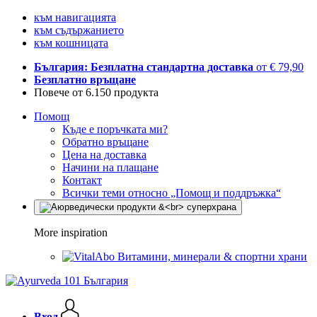
към навигацията
към съдържанието
към кошницата
България: Безплатна стандартна доставка
от € 79,90
Безплатно връщане
Повече от 6.150 продукта
Помощ
Къде е поръчката ми?
Обратно връщане
Цена на доставка
Начини на плащане
Контакт
Всички теми относно „Помощ и поддръжка“
More inspiration
Витамини, минерали & спортни храни
Вход