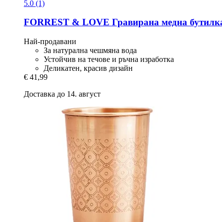
5.0 (1)
FORREST & LOVE
Гравирана медна бутилка
Най-продавани
За натурална чешмяна вода
Устойчив на течове и ръчна изработка
Деликатен, красив дизайн
€ 41,99
Доставка до 14. август