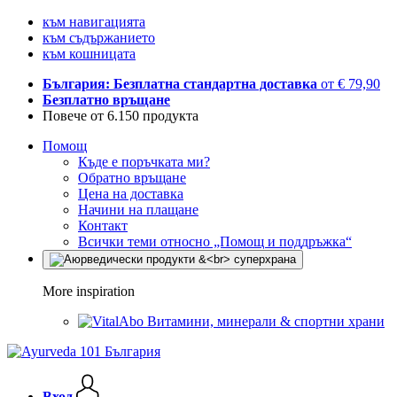
към навигацията
към съдържанието
към кошницата
България: Безплатна стандартна доставка
от € 79,90
Безплатно връщане
Повече от 6.150 продукта
Помощ
Къде е поръчката ми?
Обратно връщане
Цена на доставка
Начини на плащане
Контакт
Всички теми относно „Помощ и поддръжка“
More inspiration
Витамини, минерали & спортни храни
Вход