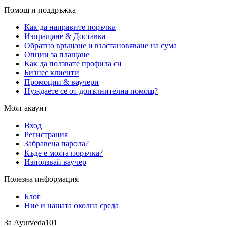
Помощ и поддръжка
Как да направите поръчка
Изпращане & Доставка
Обратно връщане и възстановяване на сума
Опции за плащане
Как да ползвате профила си
Бизнес клиенти
Промоции & ваучери
Нуждаете се от допълнителна помощ?
Моят акаунт
Вход
Регистрация
Забравена парола?
Къде е моята поръчка?
Използвай ваучер
Полезна информация
Блог
Ние и нашата околна среда
За Ayurveda101