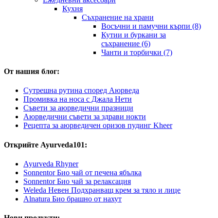
Кухня
Съхранение на храни
Восъчни и памучни кърпи (8)
Кутии и буркани за
съхранение (6)
Чанти и торбички (7)
От нашия блог:
Сутрешна рутина според Аюрведа
Промивка на носа с Джала Нети
Съвети за аюрведични празници
Аюрведични съвети за здрави нокти
Рецепта за аюрведичен оризов пудинг Kheer
Открийте Ayurveda101:
Ayurveda Rhyner
Sonnentor Био чай от печена ябълка
Sonnentor Био чай за релаксация
Weleda Невен Подхранващ крем за тяло и лице
Alnatura Био брашно от нахут
Нови продукти: