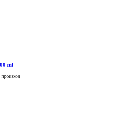
200 ml
н произход