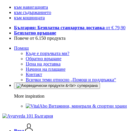
към навигацията
към съдържанието
към кошницата
България: Безплатна стандартна доставка
от € 79,90
Безплатно връщане
Повече от 6.150 продукта
Помощ
Къде е поръчката ми?
Обратно връщане
Цена на доставка
Начини на плащане
Контакт
Всички теми относно „Помощ и поддръжка“
More inspiration
Витамини, минерали & спортни храни
Вход