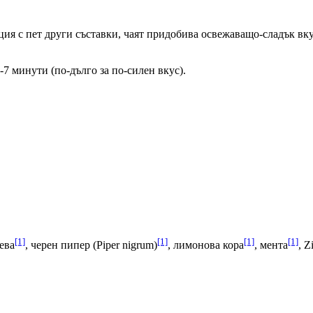
ция с пет други съставки, чаят придобива освежаващо-сладък вку
-7 минути (по-дълго за по-силен вкус).
[1]
[1]
[1]
[1]
ева
, черен пипер (Piper nigrum)
, лимонова кора
, мента
, Z