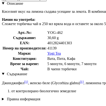
Описание
Киселият вкус на лимона създава усещане за лекота. В комбина
Начин на употреба:
Сложете торбичка чай в 250 мл вряла вода и оставете за около 5
Арт.-№:
YOG-462
Съдържание:
30,60 g
EAN:
4012824401303
Номер на производителя:
41139
Марки:
Yogi Tea
Конституция:
Вата, Пита, Кафа
Време за варене:
5 минути, 6 минути, 7 минути
Чай:
В чаени торбички
Съдържание
[1]
[1]
Джинджифил
, женско биле (Glycorhiza glabra)
, лимонена тр
от контролирано биологично земеделие
Правна информация