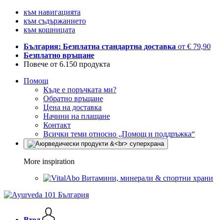
към навигацията
към съдържанието
към кошницата
България: Безплатна стандартна доставка
от € 79,90
Безплатно връщане
Повече от 6.150 продукта
Помощ
Къде е поръчката ми?
Обратно връщане
Цена на доставка
Начини на плащане
Контакт
Всички теми относно „Помощ и поддръжка“
More inspiration
Витамини, минерали & спортни храни
Вход