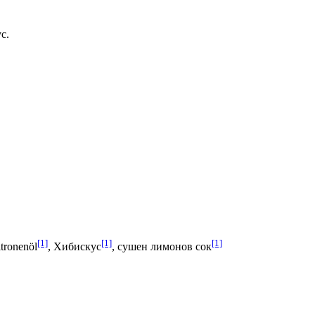
с.
[1]
[1]
[1]
itronenöl
, Хибискус
, сушен лимонов сок