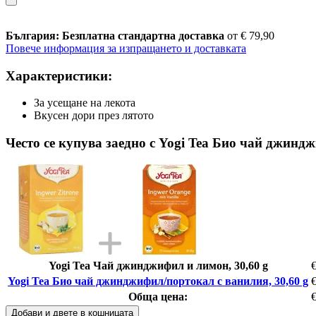
България: Безплатна стандартна доставка
от € 79,90
Повече информация за изпращането и доставката
Характеристики:
За усещане на лекота
Вкусен дори през лятото
Често се купува заедно с Yogi Tea Био чай джинд
Yogi Tea Чай джинджифил и лимон, 30,60 g
€
Yogi Tea Био чай джинджифил/портокал с ванилия, 30,60 g
€
Обща цена:
€
Добави и двете в кошницата