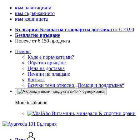
към навигацията
към съдържанието
към кошницата
България: Безплатна стандартна доставка
от € 79,90
Безплатно връщане
Повече от 6.150 продукта
Помощ
Къде е поръчката ми?
Обратно връщане
Цена на доставка
Начини на плащане
Контакт
Всички теми относно „Помощ и поддръжка“
More inspiration
Витамини, минерали & спортни храни
Вход