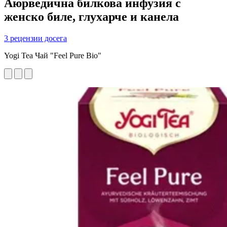
Аюрведична билкова инфузия с
женско биле, глухарче и канела
3 рецензии досега
Yogi Tea Чай "Feel Pure Bio"