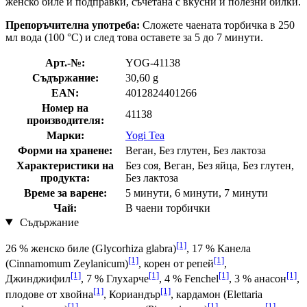
женско биле и подправки, съчетана с вкусни и полезни билки.
Препоръчителна употреба:
Сложете чаената торбичка в 250
мл вода (100 °С) и след това оставете за 5 до 7 минути.
Арт.-№:
YOG-41138
Съдържание:
30,60 g
EAN:
4012824401266
Номер на
41138
производителя:
Марки:
Yogi Tea
Форми на хранене:
Веган, Без глутен, Без лактоза
Характеристики на
Без соя, Веган, Без яйца, Без глутен,
продукта:
Без лактоза
Време за варене:
5 минути, 6 минути, 7 минути
Чай:
В чаени торбички
Съдържание
[1]
26 % женско биле (Glycorhiza glabra)
, 17 % Канела
[1]
[1]
(Cinnamomum Zeylanicum)
, корен от репей
,
[1]
[1]
[1]
[1]
Джинджифил
, 7 % Глухарче
, 4 % Fenchel
, 3 % анасон
,
[1]
[1]
плодове от хвойна
, Кориандър
, кардамон (Elettaria
[1]
[1]
[1]