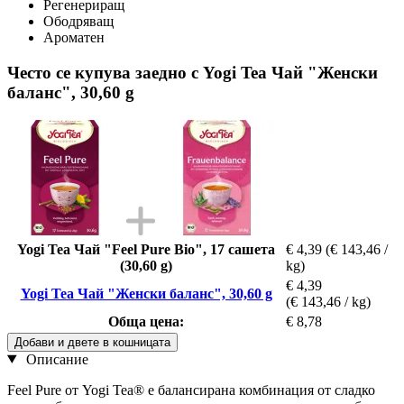
Регенериращ
Ободряващ
Ароматен
Често се купува заедно с Yogi Tea Чай "Женски
баланс", 30,60 g
Yogi Tea Чай "Feel Pure Bio", 17 сашета
€ 4,39
(€ 143,46 /
(30,60 g)
kg)
€ 4,39
Yogi Tea Чай "Женски баланс", 30,60 g
(€ 143,46 / kg)
Обща цена:
€ 8,78
Добави и двете в кошницата
Описание
Feel Pure от Yogi Tea® е балансирана комбинация от сладко