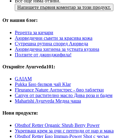
Все още няма отзиви.
Напишете първия коментар за този продукт.
От нашия блог:
Рецепта за кичари
Аюрведични съвети за красива кожа
Сутрешна рутина според Аюрведа
Аюрведична хигиена за устната кухина
Ползите от джинджифила!
Открийте Ayurveda101:
GAIAM
Pukka Био билков чай Klar
Fleurance Nature Антистрес - био таблетки
Сапун от растително масло Дива роза и бадем
Maharishi Ayurveda Медна чаша
Нови продукти:
Obsthof Retter Organic Shrub Berry Power
Укрепващ крем за очи с пептиди от нар и мака
Obsthof Retter Био Immun-Power Shot с чесън