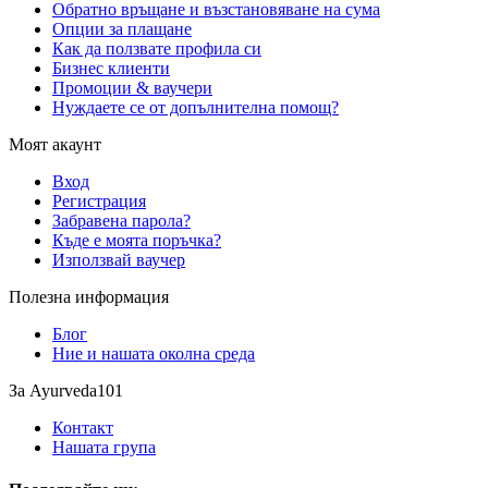
Обратно връщане и възстановяване на сума
Опции за плащане
Как да ползвате профила си
Бизнес клиенти
Промоции & ваучери
Нуждаете се от допълнителна помощ?
Моят акаунт
Вход
Регистрация
Забравена парола?
Къде е моята поръчка?
Използвай ваучер
Полезна информация
Блог
Ние и нашата околна среда
За Ayurveda101
Контакт
Нашата група