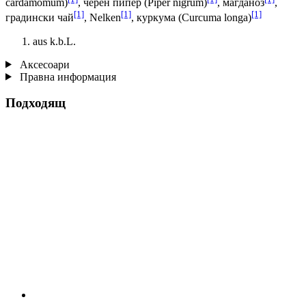
cardamomum)
, черен пипер (Piper nigrum)
, магданоз
,
[1]
[1]
[1]
градински чай
, Nelken
, куркума (Curcuma longa)
aus k.b.L.
Аксесоари
Правна информация
Подходящ