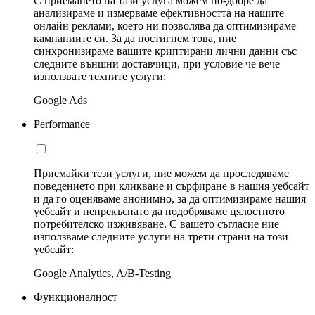
С приемането на тази услуга можем по-добре да
анализираме и измерваме ефективността на нашите
онлайн реклами, което ни позволява да оптимизираме
кампаниите си. За да постигнем това, ние
синхронизираме вашите криптирани лични данни със
следните външни доставчици, при условие че вече
използвате техните услуги:
Google Ads
Performance
Приемайки тези услуги, ние можем да проследяваме
поведението при кликване и сърфиране в нашия уебсайт
и да го оценяваме анонимно, за да оптимизираме нашия
уебсайт и непрекъснато да подобряваме цялостното
потребителско изживяване. С вашето съгласие ние
използваме следните услуги на трети страни на този
уебсайт:
Google Analytics, A/B-Testing
Функционалност