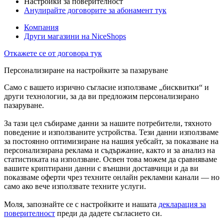
Настройки за поверителност
Анулирайте договорите за абонамент тук
Компания
Други магазини на NiceShops
Откажете се от договора тук
Персонализиране на настройките за пазаруване
Само с вашето изрично съгласие използваме „бисквитки“ и
други технологии, за да ви предложим персонализирано
пазаруване.
За тази цел събираме данни за нашите потребители, тяхното
поведение и използваните устройства. Тези данни използваме
за постоянно оптимизиране на нашия уебсайт, за показване на
персонализирана реклама и съдържание, както и за анализ на
статистиката на използване. Освен това можем да сравняваме
вашите криптирани данни с външни доставчици и да ви
показваме оферти чрез техните онлайн рекламни канали — но
само ако вече използвате техните услуги.
Моля, запознайте се с настройките и нашата
декларация за
поверителност
преди да дадете съгласието си.