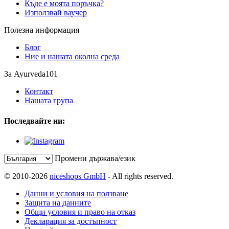
Къде е моята поръчка?
Използвай ваучер
Полезна информация
Блог
Ние и нашата околна среда
За Ayurveda101
Контакт
Нашата група
Последвайте ни:
Промени държава/език
© 2010-2026
niceshops GmbH
- All rights reserved.
Данни и условия на ползване
Защита на данните
Общи условия и право на отказ
Декларация за достъпност