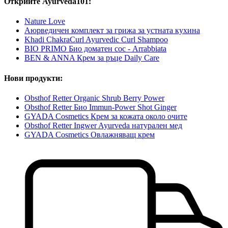
Открийте Ayurveda101:
Nature Love
Аюрведичен комплект за грижа за устната кухина
Khadi ChakraCurl Ayurvedic Curl Shampoo
BIO PRIMO Био доматен сос - Arrabbiata
BEN & ANNA Крем за ръце Daily Care
Нови продукти:
Obsthof Retter Organic Shrub Berry Power
Obsthof Retter Био Immun-Power Shot Ginger
GYADA Cosmetics Крем за кожата около очите
Obsthof Retter Ingwer Ayurveda натурален мед
GYADA Cosmetics Овлажняващ крем