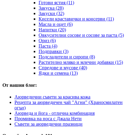
Готови ястия (11)
Закуска (28)
Закуски (32)
Кисели краставички и консерви (11)
Масла и оцет (6)
Напитки (20)
Овкусителни сосове и сосове за паста (5)
Ориз (6)
Паста (4)
Подправки (3)
Подсладители и сиропи (8)
Растително мляко и млечни добавки (15)
Спредове и мусове (40)
Ядки и семена (13)
От нашия блог:
Аюрведични съвети за красива кожа
Рецепта за аюрведичен чай "Агни" (Храносмилатен
огън)
Аюрведа и йога - отлична комбинация
Промивка на носа с Джала Нети
Съвети за аюрведични празници