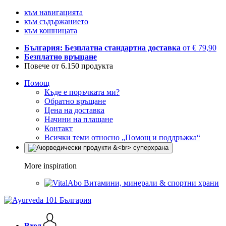
към навигацията
към съдържанието
към кошницата
България: Безплатна стандартна доставка
от € 79,90
Безплатно връщане
Повече от 6.150 продукта
Помощ
Къде е поръчката ми?
Обратно връщане
Цена на доставка
Начини на плащане
Контакт
Всички теми относно „Помощ и поддръжка“
More inspiration
Витамини, минерали & спортни храни
Вход