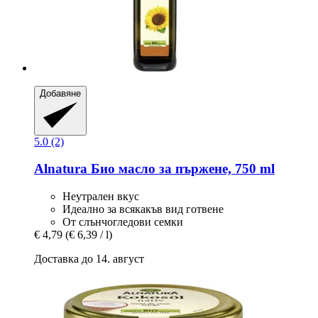
Добавяне
5.0 (2)
Alnatura
Био масло за пържене, 750 ml
Неутрален вкус
Идеално за всякакъв вид готвене
От слънчогледови семки
€ 4,79
(€ 6,39 / l)
Доставка до 14. август