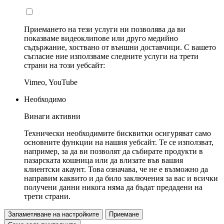
Приемането на тези услуги ни позволява да ви
показваме видеоклипове или друго медийно
съдържание, хоствано от външни доставчици. С вашето
съгласие ние използваме следните услуги на трети
страни на този уебсайт:
Vimeo, YouTube
Необходимо
Винаги активни
Технически необходимите бисквитки осигуряват само
основните функции на нашия уебсайт. Те се използват,
например, за да ви позволят да събирате продукти в
пазарската кошница или да влизате във вашия
клиентски акаунт. Това означава, че не е възможно да
направим каквито и да било заключения за вас и всички
получени данни никога няма да бъдат предадени на
трети страни.
Запаметяване на настройките
Приемане