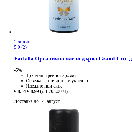
2 опции
5.0 (2)
Farfalla
Органично чаено дърво Grand Cru, ди
-5%
Тръпчив, тревист аромат
Освежава, почиства и укрепва
Идеално при акне
€ 8,54
€ 8,99
(€ 1.708,00 / l)
Доставка до 14. август