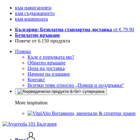
към навигацията
към съдържанието
към кошницата
България: Безплатна стандартна доставка
от € 79,90
Безплатно връщане
Повече от 6.150 продукта
Помощ
Къде е поръчката ми?
Обратно връщане
Цена на доставка
Начини на плащане
Контакт
Всички теми относно „Помощ и поддръжка“
More inspiration
Витамини, минерали & спортни храни
Вход