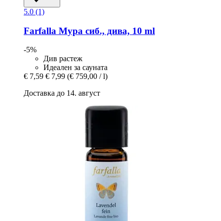
5.0 (1)
Farfalla
Мура сиб., дива, 10 ml
-5%
Див растеж
Идеален за сауната
€ 7,59
€ 7,99
(€ 759,00 / l)
Доставка до 14. август