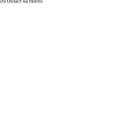
кта
Област на тялото