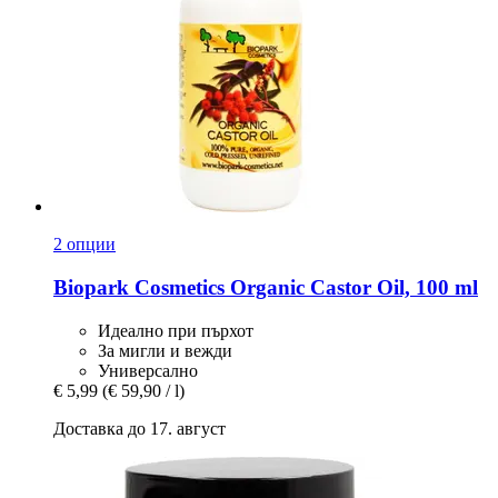
2 опции
Biopark Cosmetics
Organic Castor Oil, 100 ml
Идеално при пърхот
За мигли и вежди
Универсално
€ 5,99
(€ 59,90 / l)
Доставка до 17. август