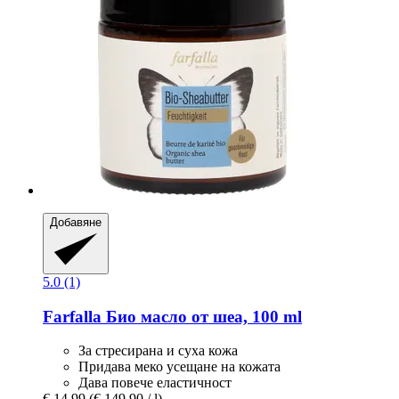
Добавяне
5.0 (1)
Farfalla
Био масло от шеа, 100 ml
За стресирана и суха кожа
Придава меко усещане на кожата
Дава повече еластичност
€ 14,99
(€ 149,90 / l)