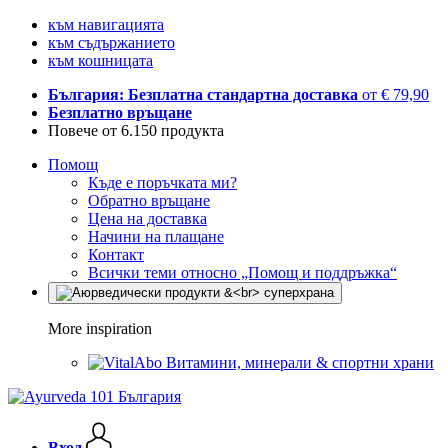
към навигацията
към съдържанието
към кошницата
България: Безплатна стандартна доставка
от € 79,90
Безплатно връщане
Повече от 6.150 продукта
Помощ
Къде е поръчката ми?
Обратно връщане
Цена на доставка
Начини на плащане
Контакт
Всички теми относно „Помощ и поддръжка“
More inspiration
Витамини, минерали & спортни храни
Вход