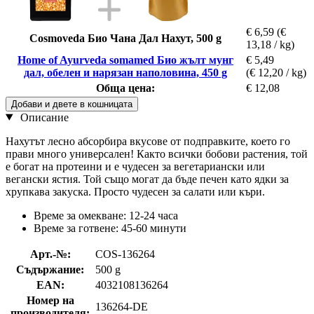
€ 6,59
(€
Cosmoveda Био Чана Дал Нахут, 500 g
13,18 / kg)
Home of Ayurveda somamed Био жълт мунг
€ 5,49
дал, обелен и нарязан наполовина, 450 g
(€ 12,20 / kg)
Обща цена:
€ 12,08
Добави и двете в кошницата
Описание
Нахутът лесно абсорбира вкусове от подправките, което го
прави много универсален! Както всички бобови растения, той
е богат на протеини и е чудесен за вегетариански или
вегански ястия. Той също могат да бъде печен като ядки за
хрупкава закуска. Просто чудесен за салати или къри.
Време за омекване: 12-24 часа
Време за готвене: 45-60 минути
Арт.-№:
COS-136264
Съдържание:
500 g
EAN:
4032108136264
Номер на
136264-DE
производителя: