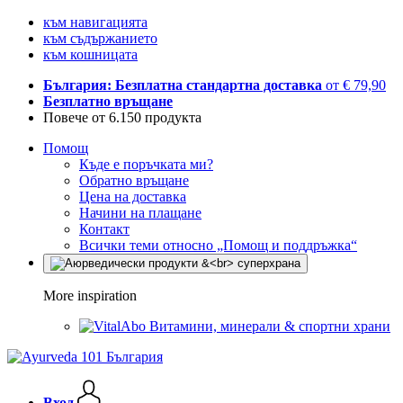
към навигацията
към съдържанието
към кошницата
България: Безплатна стандартна доставка
от € 79,90
Безплатно връщане
Повече от 6.150 продукта
Помощ
Къде е поръчката ми?
Обратно връщане
Цена на доставка
Начини на плащане
Контакт
Всички теми относно „Помощ и поддръжка“
More inspiration
Витамини, минерали & спортни храни
Вход