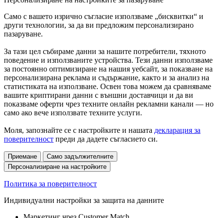
Само с вашето изрично съгласие използваме „бисквитки“ и
други технологии, за да ви предложим персонализирано
пазаруване.
За тази цел събираме данни за нашите потребители, тяхното
поведение и използваните устройства. Тези данни използваме
за постоянно оптимизиране на нашия уебсайт, за показване на
персонализирана реклама и съдържание, както и за анализ на
статистиката на използване. Освен това можем да сравняваме
вашите криптирани данни с външни доставчици и да ви
показваме оферти чрез техните онлайн рекламни канали — но
само ако вече използвате техните услуги.
Моля, запознайте се с настройките и нашата
декларация за
поверителност
преди да дадете съгласието си.
Приемане
Само задължителните
Персонализиране на настройките
Политика за поверителност
Индивидуални настройки за защита на данните
Маркетинг чрез Customer Match