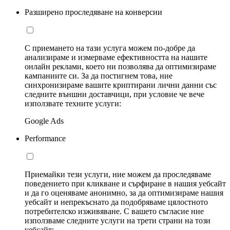
Разширено проследяване на конверсии
С приемането на тази услуга можем по-добре да
анализираме и измерваме ефективността на нашите
онлайн реклами, което ни позволява да оптимизираме
кампаниите си. За да постигнем това, ние
синхронизираме вашите криптирани лични данни със
следните външни доставчици, при условие че вече
използвате техните услуги:
Google Ads
Performance
Приемайки тези услуги, ние можем да проследяваме
поведението при кликване и сърфиране в нашия уебсайт
и да го оценяваме анонимно, за да оптимизираме нашия
уебсайт и непрекъснато да подобряваме цялостното
потребителско изживяване. С вашето съгласие ние
използваме следните услуги на трети страни на този
уебсайт: