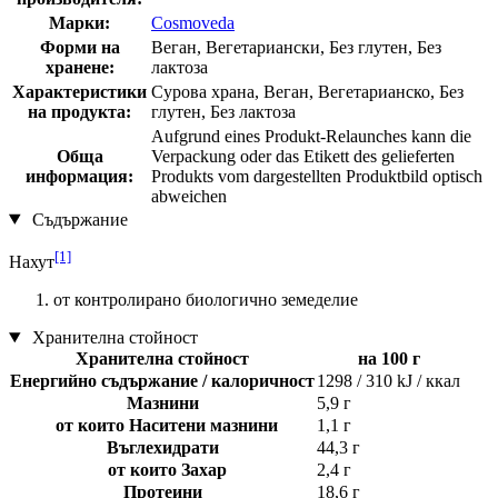
Марки:
Cosmoveda
Форми на
Веган, Вегетариански, Без глутен, Без
хранене:
лактоза
Характеристики
Сурова храна, Веган, Вегетарианско, Без
на продукта:
глутен, Без лактоза
Aufgrund eines Produkt-Relaunches kann die
Обща
Verpackung oder das Etikett des gelieferten
информация:
Produkts vom dargestellten Produktbild optisch
abweichen
Съдържание
[1]
Нахут
от контролирано биологично земеделие
Хранителна стойност
Хранителна стойност
на 100 г
Енергийно съдържание / калоричност
1298 / 310 kJ / ккал
Мазнини
5,9 г
от които Наситени мазнини
1,1 г
Въглехидрати
44,3 г
от които Захар
2,4 г
Протеини
18,6 г