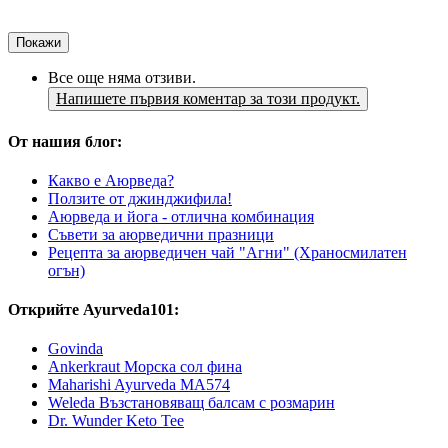
Покажи
Все още няма отзиви.
Напишете първия коментар за този продукт.
От нашия блог:
Какво е Аюрведа?
Ползите от джинджифила!
Аюрведа и йога - отлична комбинация
Съвети за аюрведични празници
Рецепта за аюрведичен чай "Агни" (Храносмилатен
огън)
Открийте Ayurveda101:
Govinda
Ankerkraut Морска сол фина
Maharishi Ayurveda MA574
Weleda Възстановяващ балсам с розмарин
Dr. Wunder Keto Tee