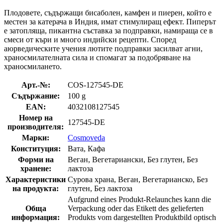
Плодовете, съдържащи бисаболен, камфен и пиерен, който е
местен за катерача в Индия, имат стимулиращ ефект. Пиперът
е затопляща, пикантна съставка за подправки, намираща се в
смеси от къри и много индийски рецепти. Според
аюрведическите учения лютите подправки засилват агни,
храносмилателната сила и спомагат за подобряване на
храносмилането.
Арт.-№:
COS-127545-DE
Съдържание:
100 g
EAN:
4032108127545
Номер на
127545-DE
производителя:
Марки:
Cosmoveda
Конституция:
Вата, Кафа
Форми на
Веган, Вегетариански, Без глутен, Без
хранене:
лактоза
Характеристики
Сурова храна, Веган, Вегетарианско, Без
на продукта:
глутен, Без лактоза
Aufgrund eines Produkt-Relaunches kann die
Обща
Verpackung oder das Etikett des gelieferten
информация:
Produkts vom dargestellten Produktbild optisch