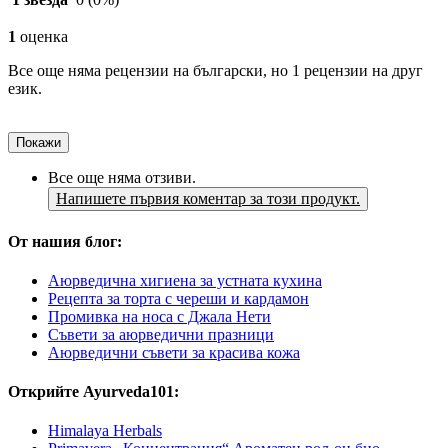
1
оценка
Все още няма рецензии на български, но 1 рецензии на друг
език.
Покажи
Все още няма отзиви.
Напишете първия коментар за този продукт.
От нашия блог:
Аюрведична хигиена за устната кухина
Рецепта за торта с череши и кардамон
Промивка на носа с Джала Нети
Съвети за аюрведични празници
Аюрведични съвети за красива кожа
Открийте Ayurveda101:
Himalaya Herbals