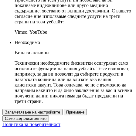
показваме видеоклипове или друго медийно
съдържание, хоствано от външни доставчици. С вашето
съгласие ние използваме следните услуги на трети
страни на този уебсайт:
Vimeo, YouTube
Необходимо
Винаги активни
Технически необходимите бисквитки осигуряват само
основните функции на нашия уебсайт. Те се използват,
например, за да ви позволят да събирате продукти в
пазарската кошница или да влизате във вашия
клиентски акаунт. Това означава, че не е възможно да
направим каквито и да било заключения за вас и всички
получени данни никога няма да бъдат предадени на
трети страни.
Запаметяване на настройките
Приемане
Само задължителните
Политика за поверителност