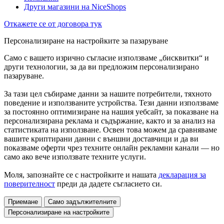
Други магазини на NiceShops
Откажете се от договора тук
Персонализиране на настройките за пазаруване
Само с вашето изрично съгласие използваме „бисквитки“ и
други технологии, за да ви предложим персонализирано
пазаруване.
За тази цел събираме данни за нашите потребители, тяхното
поведение и използваните устройства. Тези данни използваме
за постоянно оптимизиране на нашия уебсайт, за показване на
персонализирана реклама и съдържание, както и за анализ на
статистиката на използване. Освен това можем да сравняваме
вашите криптирани данни с външни доставчици и да ви
показваме оферти чрез техните онлайн рекламни канали — но
само ако вече използвате техните услуги.
Моля, запознайте се с настройките и нашата
декларация за
поверителност
преди да дадете съгласието си.
Приемане
Само задължителните
Персонализиране на настройките