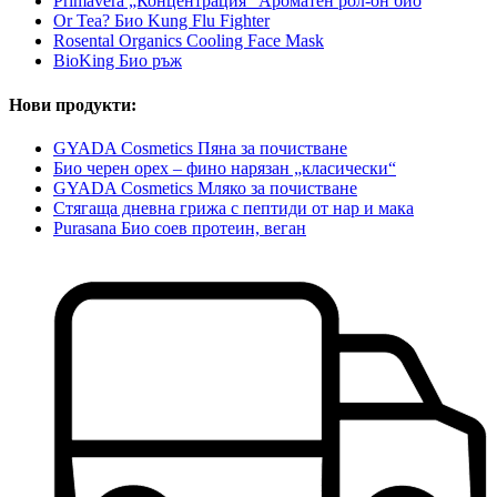
Primavera „Концентрация“ Ароматен рол-он био
Or Tea? Био Kung Flu Fighter
Rosental Organics Cooling Face Mask
BioKing Био ръж
Нови продукти:
GYADA Cosmetics Пяна за почистване
Био черен орех – фино нарязан „класически“
GYADA Cosmetics Мляко за почистване
Стягаща дневна грижа с пептиди от нар и мака
Purasana Био соев протеин, веган