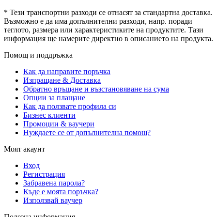
* Тези транспортни разходи се отнасят за стандартна доставка.
Възможно е да има допълнителни разходи, напр. поради
теглото, размера или характеристиките на продуктите. Тази
информация ще намерите директно в описанието на продукта.
Помощ и поддръжка
Как да направите поръчка
Изпращане & Доставка
Обратно връщане и възстановяване на сума
Опции за плащане
Как да ползвате профила си
Бизнес клиенти
Промоции & ваучери
Нуждаете се от допълнителна помощ?
Моят акаунт
Вход
Регистрация
Забравена парола?
Къде е моята поръчка?
Използвай ваучер
Полезна информация