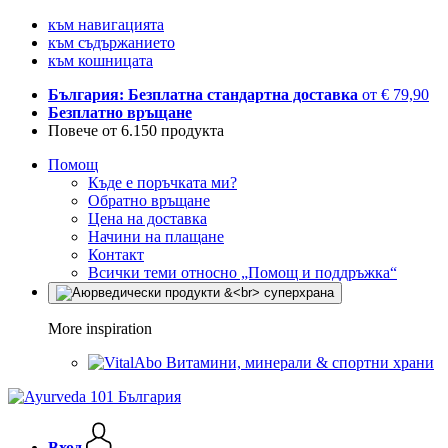
към навигацията
към съдържанието
към кошницата
България: Безплатна стандартна доставка
от € 79,90
Безплатно връщане
Повече от 6.150 продукта
Помощ
Къде е поръчката ми?
Обратно връщане
Цена на доставка
Начини на плащане
Контакт
Всички теми относно „Помощ и поддръжка“
More inspiration
Витамини, минерали & спортни храни
Вход