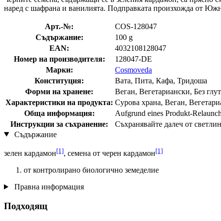
наред с шафрана и ванилията. Подправката произхожда от Южн
Арт.-№:
COS-128047
Съдържание:
100 g
EAN:
4032108128047
Номер на производителя:
128047-DE
Марки:
Cosmoveda
Конституция:
Вата, Пита, Кафа, Тридоша
Форми на хранене:
Веган, Вегетариански, Без глут
Характеристики на продукта:
Сурова храна, Веган, Вегетариа
Обща информация:
Aufgrund eines Produkt-Relaunche
Инструкции за съхранение:
Съхранявайте далеч от светлин
Съдържание
[1]
[1]
зелен кардамон
, семена от черен кардамон
от контролирано биологично земеделие
Правна информация
Подходящ