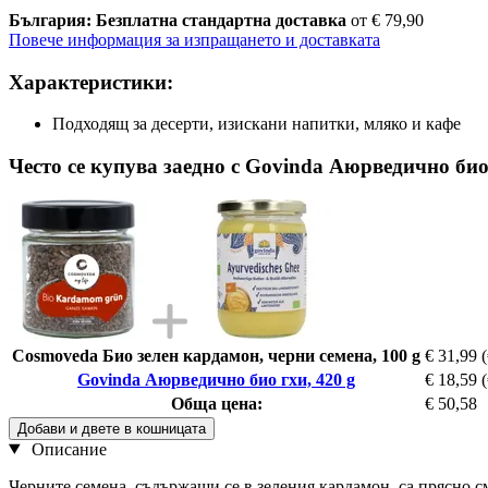
България: Безплатна стандартна доставка
от € 79,90
Повече информация за изпращането и доставката
Характеристики:
Подходящ за десерти, изискани напитки, мляко и кафе
Често се купува заедно с Govinda Аюрведично био 
Cosmoveda Био зелен кардамон, черни семена, 100 g
€ 31,99
Govinda Аюрведично био гхи, 420 g
€ 18,59
Обща цена:
€ 50,58
Добави и двете в кошницата
Описание
Черните семена, съдържащи се в зеления кардамон, са прясно с