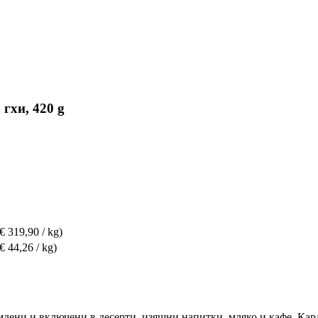
гхи, 420 g
(€ 319,90 / kg)
(€ 44,26 / kg)
млени и включени в десерти, изящни напитки, мляко и кафе. Кард