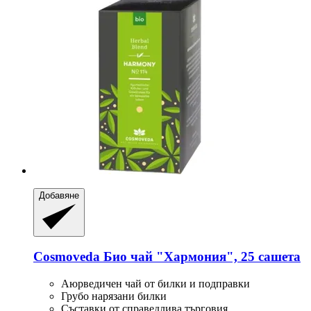
Добавяне
Cosmoveda
Био чай "Хармония", 25 сашета
Аюрведичен чай от билки и подправки
Грубо нарязани билки
Съставки от справедлива търговия