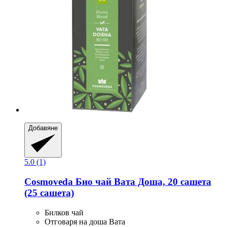
Добавяне
5.0 (1)
Cosmoveda
Био чай Вата Доша, 20 сашета
(25 сашета)
Билков чай
Отговаря на доша Вата