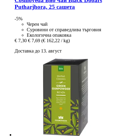
Cosmoveda
Био чай Black Dooars
Putharjhora, 25 сашета
-5%
Черен чай
Суровини от справедлива търговия
Екологична опаковка
€ 7,30
€ 7,69
(€ 162,22 / kg)
Доставка до 13. август