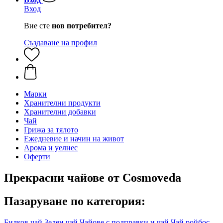
Вход
Вие сте
нов потребител?
Създаване на профил
Марки
Хранителни продукти
Хранителни добавки
Чай
Грижа за тялото
Ежедневие и начин на живот
Арома и уелнес
Оферти
Прекрасни чайове от Cosmoveda
Пазаруване по категория:
Билков чай
Зелен чай
Чайове с подправки и чай
Чай ройбос