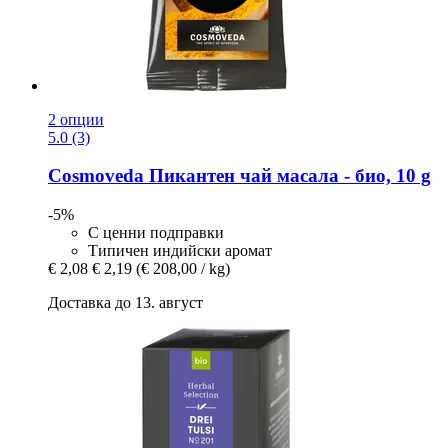
2 опции
5.0 (3)
Cosmoveda
Пикантен чай масала -​ био, 10 g
-5%
С ценни подправки
Типичен индийски аромат
€ 2,08
€ 2,19
(€ 208,00 / kg)
Доставка до 13. август