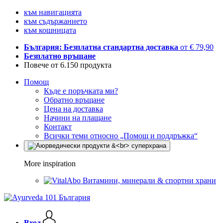
към навигацията
към съдържанието
към кошницата
България: Безплатна стандартна доставка
от € 79,90
Безплатно връщане
Повече от 6.150 продукта
Помощ
Къде е поръчката ми?
Обратно връщане
Цена на доставка
Начини на плащане
Контакт
Всички теми относно „Помощ и поддръжка“
More inspiration
Витамини, минерали & спортни храни
Вход