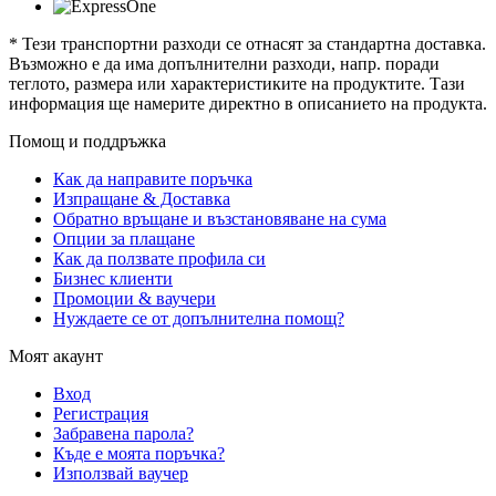
* Тези транспортни разходи се отнасят за стандартна доставка.
Възможно е да има допълнителни разходи, напр. поради
теглото, размера или характеристиките на продуктите. Тази
информация ще намерите директно в описанието на продукта.
Помощ и поддръжка
Как да направите поръчка
Изпращане & Доставка
Обратно връщане и възстановяване на сума
Опции за плащане
Как да ползвате профила си
Бизнес клиенти
Промоции & ваучери
Нуждаете се от допълнителна помощ?
Моят акаунт
Вход
Регистрация
Забравена парола?
Къде е моята поръчка?
Използвай ваучер