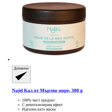
Добавяне
Najel
Кал от Mъртво море, 300 g
100% чист продукт
С ревитализиращ ефект
Идеална като маска