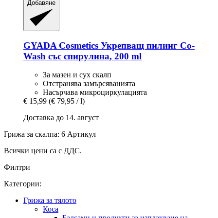
Добавяне
GYADA Cosmetics
Укрепващ пилинг Co-​
Wash със спирулина, 200 ml
За мазен и сух скалп
Отстранява замърсяванията
Насърчава микроциркулацията
€ 15,99
(€ 79,95 / l)
Доставка до 14. август
Грижа за скалпа: 6 Артикул
Всички цени са с ДДС.
Филтри
Категории:
Грижа за тялото
Коса
Балсами и продукти за изплакване на