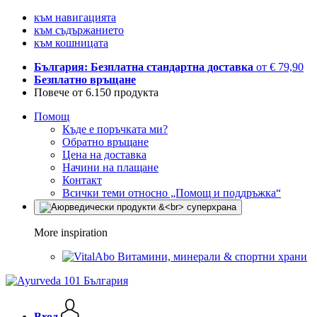
към навигацията
към съдържанието
към кошницата
България: Безплатна стандартна доставка
от € 79,90
Безплатно връщане
Повече от 6.150 продукта
Помощ
Къде е поръчката ми?
Обратно връщане
Цена на доставка
Начини на плащане
Контакт
Всички теми относно „Помощ и поддръжка“
More inspiration
Витамини, минерали & спортни храни
Вход