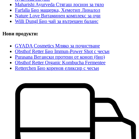
Maharishi Ayurveda Стягащ лосион за тяло
Farfalla Био мащерка, Хемотип Линалол
Nature Love Витаминен комплекс за очи
Willi Dungl Био чай за вътрешен баланс
Нови продукти:
GYADA Cosmetics Мляко за почистване
Obsthof Retter Био Immun-Power Shot с чесън
Purasana Вегански протеин от коноп (био)
Obsthof Retter Organic Kombucha Fermentee
Retterchen Био коренов еликсир с чесън