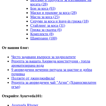
косата (28)
Бои за коса (93)
Маски и прахове за коса (28)
Масла за коса (25)
Серуми за коса и leave-in грижа (18)
Стайлинг за коса (31)
Грижа за скалпа (6)
Комплекти (8)
Шампоани (100)
От нашия блог:
Често задавани въпроси за хидролатите
Рецепта за вашата Аюрведа конституция - топла
ароматизирана вода
9 аюрведични вечерни ритуала за щастие и добра
почивка
Ползите от джинджифила!
Рецепта за аюрведичен чай "Агни" (Храносмилатен
огън)
Открийте Ayurveda101:
Ayurveda Rhyner