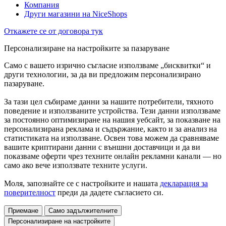
Компания
Други магазини на NiceShops
Откажете се от договора тук
Персонализиране на настройките за пазаруване
Само с вашето изрично съгласие използваме „бисквитки“ и
други технологии, за да ви предложим персонализирано
пазаруване.
За тази цел събираме данни за нашите потребители, тяхното
поведение и използваните устройства. Тези данни използваме
за постоянно оптимизиране на нашия уебсайт, за показване на
персонализирана реклама и съдържание, както и за анализ на
статистиката на използване. Освен това можем да сравняваме
вашите криптирани данни с външни доставчици и да ви
показваме оферти чрез техните онлайн рекламни канали — но
само ако вече използвате техните услуги.
Моля, запознайте се с настройките и нашата
декларация за
поверителност
преди да дадете съгласието си.
Приемане
Само задължителните
Персонализиране на настройките