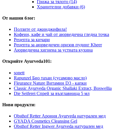
Грижа за тялото (14)
Хранителни добавки (6)
От нашия блог:
Ползите от джинджифила!
Кофеин, кафе и чай от аюрведична гледна точка
Рецепта за кичари
Рецепта за аюрведичен оризов пудинг Kheer
Аюрведична хигиена за устната кухина
Открийте Ayurveda101:
sonett
Rapunzel Био тахан (сусамово масло)
Fleurance Nature Витамин D3 - капки
Classic Ayurveda Organic Shallaki Extract, Boswellia
Die Seiferei Спрей за възглавница 5 мл
Нови продукти:
Obsthof Retter Арония Ayurveda натурален мед
GYADA Cosmetics Cleansing Gel
Obsthof Retter Ingwer Ayurveda натурален мед