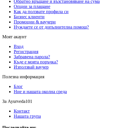
Обратно връщане и възстановяване на сума
Опции за плащане
Как да ползвате профила си
Бизнес клиенти
Промоции & ваучери
Нуждаете се от допълнителна помощ?
Моят акаунт
Вход
Регистрация
Забравена парола?
Къде е моята поръчка?
Използвай ваучер
Полезна информация
Блог
Ние и нашата околна среда
За Ayurveda101
Контакт
Нашата група
Последвайте ни: