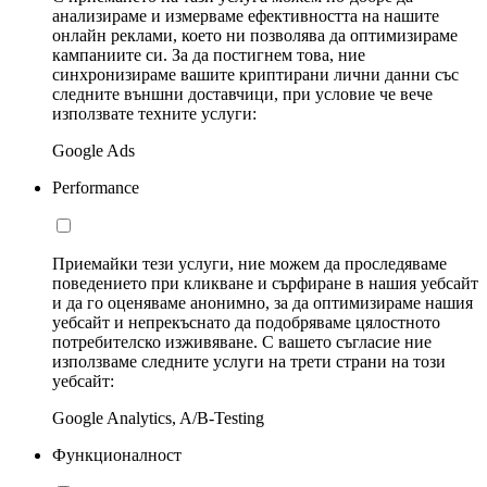
анализираме и измерваме ефективността на нашите
онлайн реклами, което ни позволява да оптимизираме
кампаниите си. За да постигнем това, ние
синхронизираме вашите криптирани лични данни със
следните външни доставчици, при условие че вече
използвате техните услуги:
Google Ads
Performance
Приемайки тези услуги, ние можем да проследяваме
поведението при кликване и сърфиране в нашия уебсайт
и да го оценяваме анонимно, за да оптимизираме нашия
уебсайт и непрекъснато да подобряваме цялостното
потребителско изживяване. С вашето съгласие ние
използваме следните услуги на трети страни на този
уебсайт:
Google Analytics, A/B-Testing
Функционалност