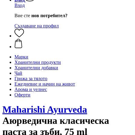
Вход
Вие сте
нов потребител?
Създаване на профил
Марки
Хранителни продукти
Хранителни добавки
Чай
Грижа за тялото
Ежедневие и начин на живот
Арома и уелнес
Оферти
Maharishi Ayurveda
Аюрведична класическа
паста за зъби, 75 ml