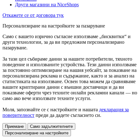
Други магазини на NiceShops
Откажете се от договора тук
Персонализиране на настройките за пазаруване
Само с вашето изрично съгласие използваме „бисквитки“ и
други технологии, за да ви предложим персонализирано
пазаруване.
За тази цел събираме данни за нашите потребители, тяхното
поведение и използваните устройства. Тези данни използваме
за постоянно оптимизиране на нашия уебсайт, за показване на
персонализирана реклама и съдържание, както и за анализ на
статистиката на използване. Освен това можем да сравняваме
вашите криптирани данни с външни доставчици и да ви
показваме оферти чрез техните онлайн рекламни канали — но
само ако вече използвате техните услуги.
Моля, запознайте се с настройките и нашата
декларация за
поверителност
преди да дадете съгласието си.
Приемане
Само задължителните
Персонализиране на настройките