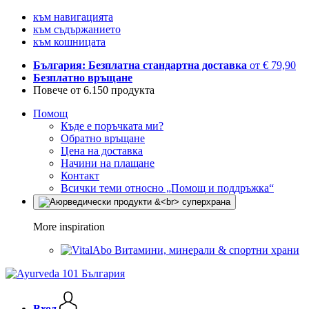
към навигацията
към съдържанието
към кошницата
България: Безплатна стандартна доставка
от € 79,90
Безплатно връщане
Повече от 6.150 продукта
Помощ
Къде е поръчката ми?
Обратно връщане
Цена на доставка
Начини на плащане
Контакт
Всички теми относно „Помощ и поддръжка“
More inspiration
Витамини, минерали & спортни храни
Вход