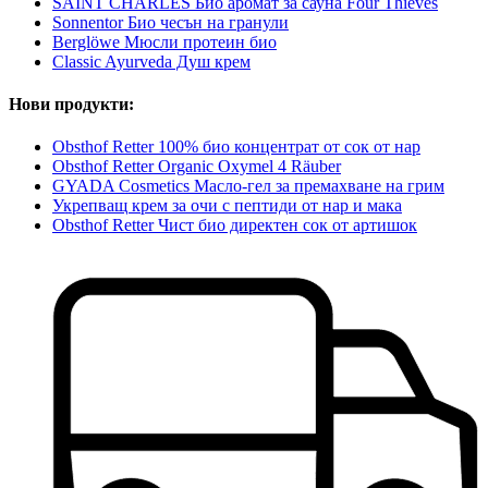
SAINT CHARLES Био аромат за сауна Four Thieves
Sonnentor Био чесън на гранули
Berglöwe Мюсли протеин био
Classic Ayurveda Душ крем
Нови продукти:
Obsthof Retter 100% био концентрат от сок от нар
Obsthof Retter Organic Oxymel 4 Räuber
GYADA Cosmetics Масло-гел за премахване на грим
Укрепващ крем за очи с пептиди от нар и мака
Obsthof Retter Чист био директен сок от артишок