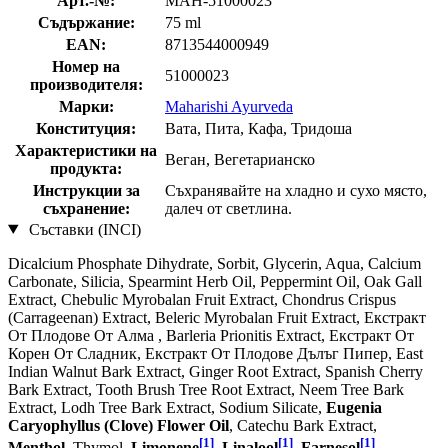
Арт.-№:
MAH-51000023
Съдържание:
75 ml
EAN:
8713544000949
Номер на
51000023
производителя:
Марки:
Maharishi Ayurveda
Конституция:
Вата, Пита, Кафа, Тридоша
Характеристики на
Веган, Вегетарианско
продукта:
Инструкции за
Съхранявайте на хладно и сухо място,
съхранение:
далеч от светлина.
Съставки (INCI)
Dicalcium Phosphate Dihydrate, Sorbit, Glycerin, Aqua, Calcium
Carbonate, Silicia, Spearmint Herb Oil, Peppermint Oil, Oak Gall
Extract, Chebulic Myrobalan Fruit Extract, Chondrus Crispus
(Carrageenan) Extract, Beleric Myrobalan Fruit Extract, Екстракт
От Плодове От Алма , Barleria Prionitis Extract, Екстракт От
Корен От Сладник, Екстракт От Плодове Дълъг Пипер, East
Indian Walnut Bark Extract, Ginger Root Extract, Spanish Cherry
Bark Extract, Tooth Brush Tree Root Extract, Neem Tree Bark
Extract, Lodh Tree Bark Extract, Sodium Silicate,
Eugenia
Caryophyllus (Clove) Flower Oil
, Catechu Bark Extract,
[1]
[1]
[1]
Menthol
, Thymol,
Limonene
,
Linalool
,
Farnesol
,