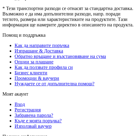
* Тези транспортни разходи се отнасят за стандартна доставка.
Възможно е да има допълнителни разходи, напр. поради
теглото, размера или характеристиките на продуктите. Тази
информация ще намерите директно в описанието на продукта.
Помощ и поддръжка
Как да направите поръчка
Изпращане & Доставка
Обратно връщане и възстановяване на сума
Опции за плащане
Как да ползвате профила си
Бизнес клиенти
Промоции & ваучери
Нуждаете се от допълнителна помощ?
Моят акаунт
Вход
Регистрация
Забравена парола?
Къде е моята поръчка?
Използвай ваучер