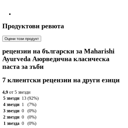
Продуктови ревюта
Оцени този продукт
рецензии на български за Maharishi
Ayurveda Аюрведична класическа
паста за зъби
7 клиентски рецензии на други езици
4,9
от 5 звезди
5 звезди
13
(92%)
4 звезди
1
(7%)
3 звезди
0
(0%)
2 звезди
0
(0%)
1 звезда
0
(0%)