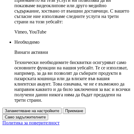
Приемането на тези услуги ни позволява да ви
показваме видеоклипове или друго медийно
съдържание, хоствано от външни доставчици. С вашето
съгласие ние използваме следните услуги на трети
страни на този уебсайт:
Vimeo, YouTube
Необходимо
Винаги активни
Технически необходимите бисквитки осигуряват само
основните функции на нашия уебсайт. Те се използват,
например, за да ви позволят да събирате продукти в
пазарската кошница или да влизате във вашия
клиентски акаунт. Това означава, че не е възможно да
направим каквито и да било заключения за вас и всички
получени данни никога няма да бъдат предадени на
трети страни.
Запаметяване на настройките
Приемане
Само задължителните
Политика за поверителност