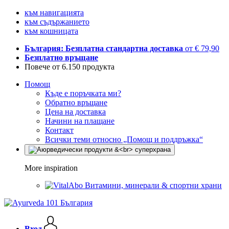
към навигацията
към съдържанието
към кошницата
България: Безплатна стандартна доставка
от € 79,90
Безплатно връщане
Повече от 6.150 продукта
Помощ
Къде е поръчката ми?
Обратно връщане
Цена на доставка
Начини на плащане
Контакт
Всички теми относно „Помощ и поддръжка“
More inspiration
Витамини, минерали & спортни храни
Вход