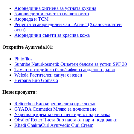
Аюрведична хигиена за устната кухина
5 аюрведични съвета за вашето лято
Аюрведа и TCM
Рецепта за аюрведичен чай "Агни" (Храносмилатен
огън)
Аюрведични съвети за красива кожа
Открийте Ayurveda101:
Phitofilos
Suntribe Naturkosmetik Оцветен балсам за устни SPF 30
Тамян от индийско бяло/кафяво сандалово дърво
Weleda Растителен сапун с невен
Herbaria Био Gomasio
Нови продукти:
Retterchen Био коренов еликсир с чесън
GYADA Cosmetics Мляко за почистване
Укрепващ крем за очи с пептиди от нар и мака
Obsthof Retter Чиста био паста от нар и подправки
Khadi ChakraCurl Ayurvedic Curl Cream