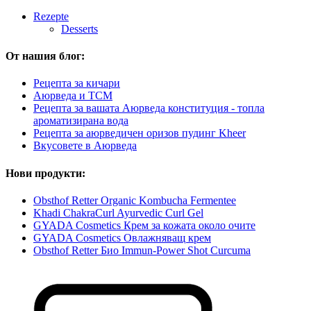
Rezepte
Desserts
От нашия блог:
Рецепта за кичари
Аюрведа и TCM
Рецепта за вашата Аюрведа конституция - топла
ароматизирана вода
Рецепта за аюрведичен оризов пудинг Kheer
Вкусовете в Аюрведа
Нови продукти:
Obsthof Retter Organic Kombucha Fermentee
Khadi ChakraCurl Ayurvedic Curl Gel
GYADA Cosmetics Крем за кожата около очите
GYADA Cosmetics Овлажняващ крем
Obsthof Retter Био Immun-Power Shot Curcuma