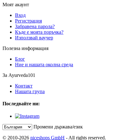
Моят акаунт
Вход
Регистрация
Забравена парола?
Къде е моята поръчка?
Използвай ваучер
Полезна информация
Блог
Ние и нашата околна среда
За Ayurveda101
Контакт
Нашата група
Последвайте ни:
Промени държава/език
© 2010-2026
niceshops GmbH
- All rights reserved.