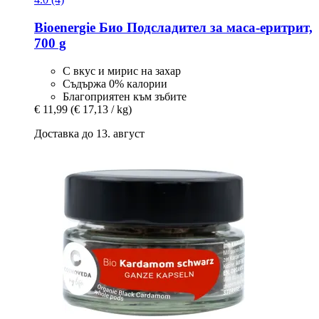
Bioenergie
Био Подсладител за маса-​еритрит,
700 g
С вкус и мирис на захар
Съдържа 0% калории
Благоприятен към зъбите
€ 11,99
(€ 17,13 / kg)
Доставка до 13. август