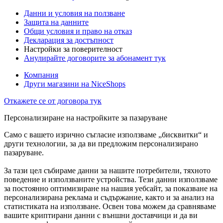
Данни и условия на ползване
Защита на данните
Общи условия и право на отказ
Декларация за достъпност
Настройки за поверителност
Анулирайте договорите за абонамент тук
Компания
Други магазини на NiceShops
Откажете се от договора тук
Персонализиране на настройките за пазаруване
Само с вашето изрично съгласие използваме „бисквитки“ и
други технологии, за да ви предложим персонализирано
пазаруване.
За тази цел събираме данни за нашите потребители, тяхното
поведение и използваните устройства. Тези данни използваме
за постоянно оптимизиране на нашия уебсайт, за показване на
персонализирана реклама и съдържание, както и за анализ на
статистиката на използване. Освен това можем да сравняваме
вашите криптирани данни с външни доставчици и да ви