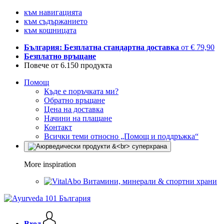
към навигацията
към съдържанието
към кошницата
България: Безплатна стандартна доставка
от € 79,90
Безплатно връщане
Повече от 6.150 продукта
Помощ
Къде е поръчката ми?
Обратно връщане
Цена на доставка
Начини на плащане
Контакт
Всички теми относно „Помощ и поддръжка“
More inspiration
Витамини, минерали & спортни храни
Вход