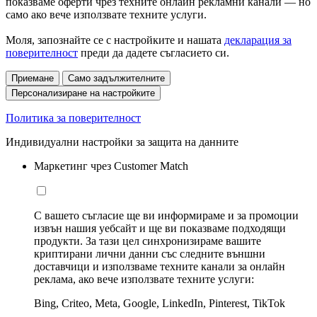
показваме оферти чрез техните онлайн рекламни канали — но
само ако вече използвате техните услуги.
Моля, запознайте се с настройките и нашата
декларация за
поверителност
преди да дадете съгласието си.
Приемане
Само задължителните
Персонализиране на настройките
Политика за поверителност
Индивидуални настройки за защита на данните
Маркетинг чрез Customer Match
С вашето съгласие ще ви информираме и за промоции
извън нашия уебсайт и ще ви показваме подходящи
продукти. За тази цел синхронизираме вашите
криптирани лични данни със следните външни
доставчици и използваме техните канали за онлайн
реклама, ако вече използвате техните услуги:
Bing, Criteo, Meta, Google, LinkedIn, Pinterest, TikTok