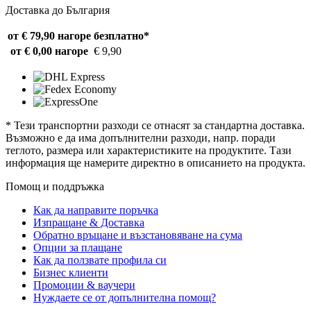
Доставка до България
от € 79,90 нагоре
безплатно*
от € 0,00 нагоре
€ 9,90
* Тези транспортни разходи се отнасят за стандартна доставка.
Възможно е да има допълнителни разходи, напр. поради
теглото, размера или характеристиките на продуктите. Тази
информация ще намерите директно в описанието на продукта.
Помощ и поддръжка
Как да направите поръчка
Изпращане & Доставка
Обратно връщане и възстановяване на сума
Опции за плащане
Как да ползвате профила си
Бизнес клиенти
Промоции & ваучери
Нуждаете се от допълнителна помощ?