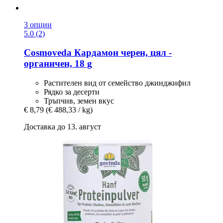
3 опции
5.0 (2)
Cosmoveda
Кардамон черен, цял -​
органичен, 18 g
Растителен вид от семейство джинджифил
Рядко за десерти
Тръпчив, земен вкус
€ 8,79
(€ 488,33 / kg)
Доставка до 13. август