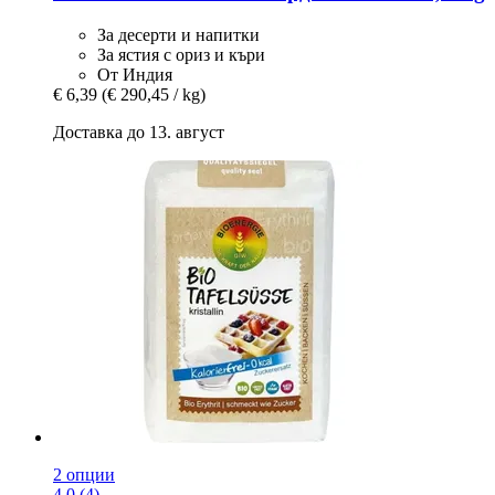
За десерти и напитки
За ястия с ориз и къри
От Индия
€ 6,39
(€ 290,45 / kg)
Доставка до 13. август
2 опции
4.0 (4)