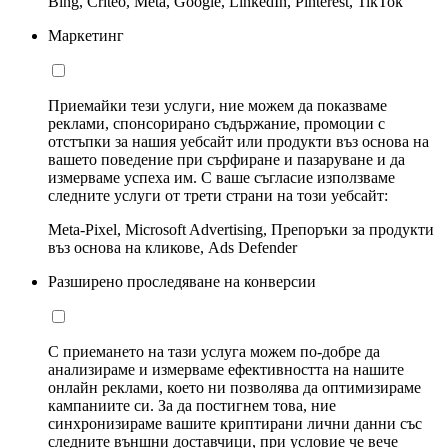
Bing, Criteo, Meta, Google, LinkedIn, Pinterest, TikTok
Маркетинг
Приемайки тези услуги, ние можем да показваме
реклами, спонсорирано съдържание, промоции с
отстъпки за нашия уебсайт или продукти въз основа на
вашето поведение при сърфиране и пазаруване и да
измерваме успеха им. С ваше съгласие използваме
следните услуги от трети страни на този уебсайт:
Meta-Pixel, Microsoft Advertising, Препоръки за продукти
въз основа на кликове, Ads Defender
Разширено проследяване на конверсии
С приемането на тази услуга можем по-добре да
анализираме и измерваме ефективността на нашите
онлайн реклами, което ни позволява да оптимизираме
кампаниите си. За да постигнем това, ние
синхронизираме вашите криптирани лични данни със
следните външни доставчици, при условие че вече