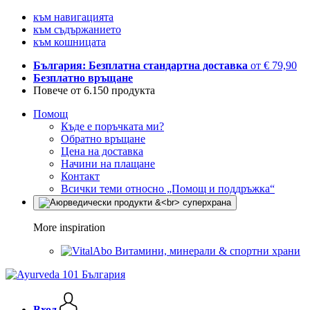
към навигацията
към съдържанието
към кошницата
България: Безплатна стандартна доставка
от € 79,90
Безплатно връщане
Повече от 6.150 продукта
Помощ
Къде е поръчката ми?
Обратно връщане
Цена на доставка
Начини на плащане
Контакт
Всички теми относно „Помощ и поддръжка“
More inspiration
Витамини, минерали & спортни храни
Вход