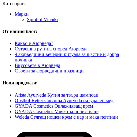
Категории:
Марки
Spirit of Vinaiki
От нашия блог:
Какво е Аюрведа?
Сутрешна рутина според Аюрведа
9 аюрведични вечерни ритуала за щастие и добра
почивка
Вкусовете в Аюрведа
Съвети за аюрведични празници
Нови продукти:
Arista Ayurveda Кутия за твърд шампоан
Obsthof Retter Curcuma Ayurveda натурален мед
GYADA Cosmetics Овлажняващ крем
GYADA Cosmetics Мляко за почистване
Weleda Стягащ нощен крем с нар и мака пептиди