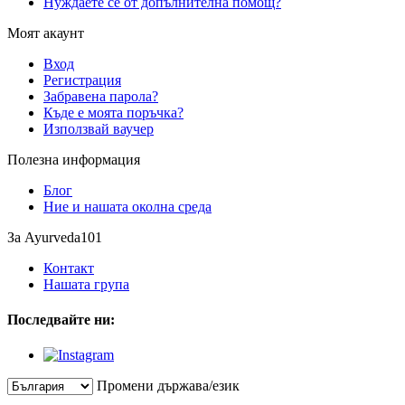
Нуждаете се от допълнителна помощ?
Моят акаунт
Вход
Регистрация
Забравена парола?
Къде е моята поръчка?
Използвай ваучер
Полезна информация
Блог
Ние и нашата околна среда
За Ayurveda101
Контакт
Нашата група
Последвайте ни:
Промени държава/език