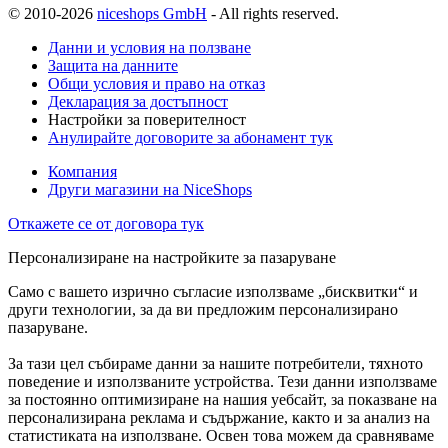
© 2010-2026
niceshops GmbH
- All rights reserved.
Данни и условия на ползване
Защита на данните
Общи условия и право на отказ
Декларация за достъпност
Настройки за поверителност
Анулирайте договорите за абонамент тук
Компания
Други магазини на NiceShops
Откажете се от договора тук
Персонализиране на настройките за пазаруване
Само с вашето изрично съгласие използваме „бисквитки“ и
други технологии, за да ви предложим персонализирано
пазаруване.
За тази цел събираме данни за нашите потребители, тяхното
поведение и използваните устройства. Тези данни използваме
за постоянно оптимизиране на нашия уебсайт, за показване на
персонализирана реклама и съдържание, както и за анализ на
статистиката на използване. Освен това можем да сравняваме