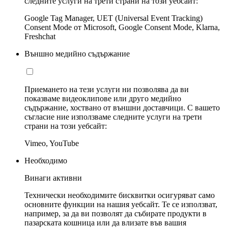
следните услуги на трети страни на този уебсайт:
Google Tag Manager, UET (Universal Event Tracking)
Consent Mode от Microsoft, Google Consent Mode, Klarna,
Freshchat
Външно медийно съдържание
Приемането на тези услуги ни позволява да ви
показваме видеоклипове или друго медийно
съдържание, хоствано от външни доставчици. С вашето
съгласие ние използваме следните услуги на трети
страни на този уебсайт:
Vimeo, YouTube
Необходимо
Винаги активни
Технически необходимите бисквитки осигуряват само
основните функции на нашия уебсайт. Те се използват,
например, за да ви позволят да събирате продукти в
пазарската кошница или да влизате във вашия