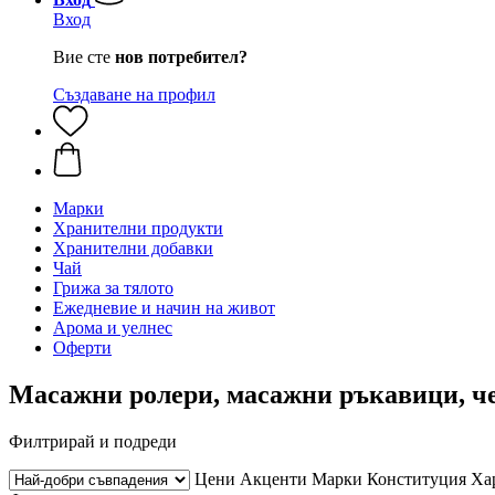
Вход
Вие сте
нов потребител?
Създаване на профил
Марки
Хранителни продукти
Хранителни добавки
Чай
Грижа за тялото
Ежедневие и начин на живот
Арома и уелнес
Оферти
Масажни ролери, масажни ръкавици, че
Филтрирай и подреди
Цени
Акценти
Марки
Конституция
Ха