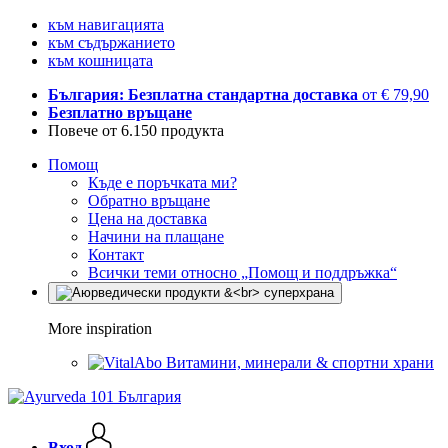
към навигацията
към съдържанието
към кошницата
България: Безплатна стандартна доставка
от € 79,90
Безплатно връщане
Повече от 6.150 продукта
Помощ
Къде е поръчката ми?
Обратно връщане
Цена на доставка
Начини на плащане
Контакт
Всички теми относно „Помощ и поддръжка“
More inspiration
Витамини, минерали & спортни храни
Вход