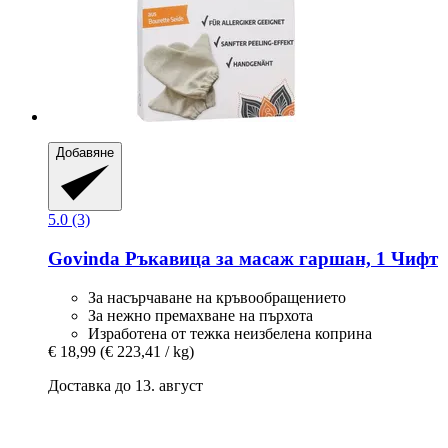
Добавяне
5.0 (3)
Govinda
Ръкавица за масаж гаршан, 1 Чифт
За насърчаване на кръвообращението
За нежно премахване на пърхота
Изработена от тежка неизбелена коприна
€ 18,99
(€ 223,41 / kg)
Доставка до 13. август