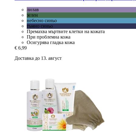
лилав
зелен
небесно синьо
тъмно синьо
Премахва мъртвите клетки на кожата
При проблемна кожа
Осигурява гладка кожа
€ 6,99
Доставка до 13. август