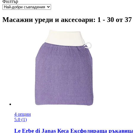
Филтър
Масажни уреди и аксесоари: 1 - 30 от 3
4 опции
5.0 (1)
Le Erbe di Janas
Кеса Ексфолираща ръкавица