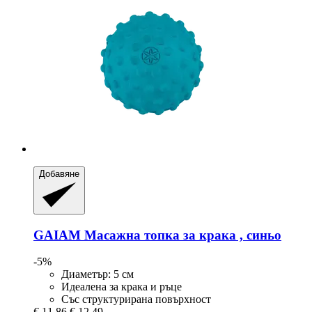
Добавяне
GAIAM
Масажна топка за крака , синьо
-5%
Диаметър: 5 см
Идеалена за крака и ръце
Със структурирана повърхност
€ 11,86
€ 12,49