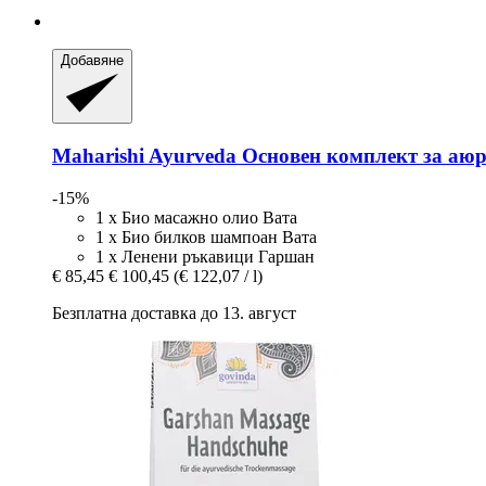
Добавяне
Maharishi Ayurveda
Основен комплект за аюр
-15%
1 х Био масажно олио Вата
1 х Био билков шампоан Вата
1 x Ленени ръкавици Гаршан
€ 85,45
€ 100,45
(€ 122,07 / l)
Безплатна доставка до 13. август