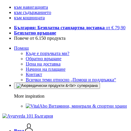
към навигацията
към съдържанието
към кошницата
България: Безплатна стандартна доставка
от € 79,90
Безплатно връщане
Повече от 6.150 продукта
Помощ
Къде е поръчката ми?
Обратно връщане
Цена на доставка
Начини на плащане
Контакт
Всички теми относно „Помощ и поддръжка“
More inspiration
Витамини, минерали & спортни храни
Вход