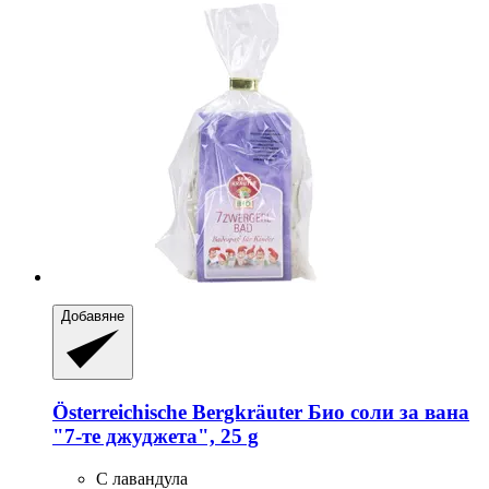
Добавяне
Österreichische Bergkräuter
Био соли за вана
"7-​те джуджета", 25 g
С лавандула