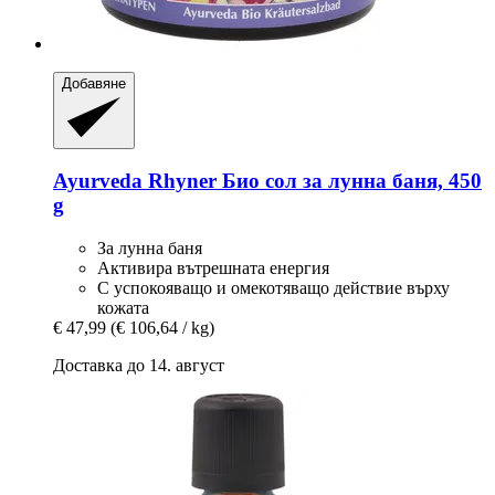
Добавяне
Ayurveda Rhyner
Био сол за лунна баня, 450
g
За лунна баня
Активира вътрешната енергия
С успокояващо и омекотяващо действие върху
кожата
€ 47,99
(€ 106,64 / kg)
Доставка до 14. август