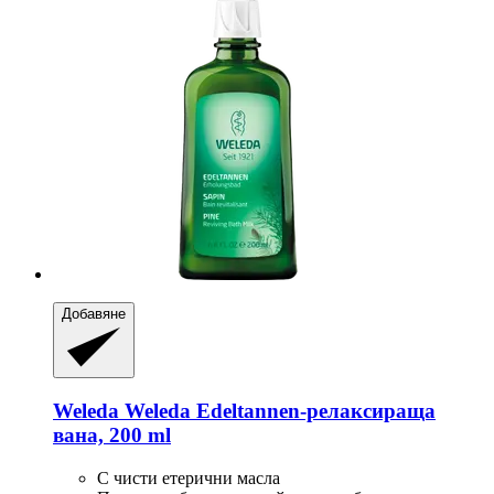
Добавяне
Weleda
Weleda Edeltannen-​релаксираща
вана, 200 ml
С чисти етерични масла