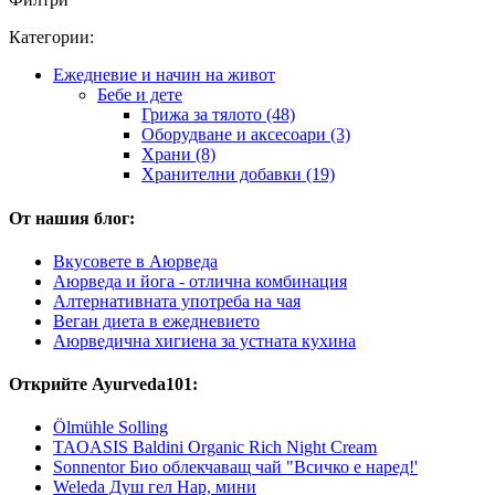
Категории:
Ежедневие и начин на живот
Бебе и дете
Грижа за тялото (48)
Оборудване и аксесоари (3)
Храни (8)
Хранителни добавки (19)
От нашия блог:
Вкусовете в Аюрведа
Аюрведа и йога - отлична комбинация
Алтернативната употреба на чая
Веган диета в ежедневието
Аюрведична хигиена за устната кухина
Открийте Ayurveda101:
Ölmühle Solling
TAOASIS Baldini Organic Rich Night Cream
Sonnentor Био облекчаващ чай "Всичко е наред!'
Weleda Душ гел Нар, мини