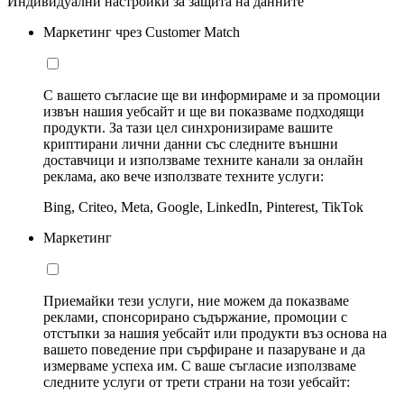
Индивидуални настройки за защита на данните
Маркетинг чрез Customer Match
С вашето съгласие ще ви информираме и за промоции
извън нашия уебсайт и ще ви показваме подходящи
продукти. За тази цел синхронизираме вашите
криптирани лични данни със следните външни
доставчици и използваме техните канали за онлайн
реклама, ако вече използвате техните услуги:
Bing, Criteo, Meta, Google, LinkedIn, Pinterest, TikTok
Маркетинг
Приемайки тези услуги, ние можем да показваме
реклами, спонсорирано съдържание, промоции с
отстъпки за нашия уебсайт или продукти въз основа на
вашето поведение при сърфиране и пазаруване и да
измерваме успеха им. С ваше съгласие използваме
следните услуги от трети страни на този уебсайт: