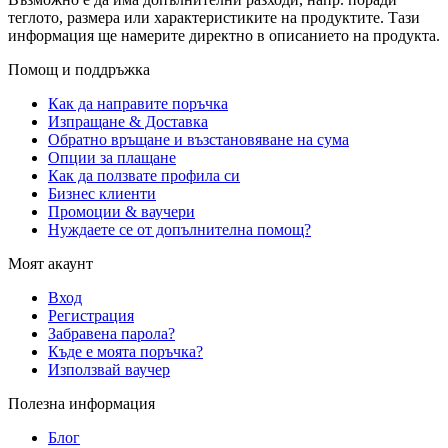
теглото, размера или характеристиките на продуктите. Тази
информация ще намерите директно в описанието на продукта.
Помощ и поддръжка
Как да направите поръчка
Изпращане & Доставка
Обратно връщане и възстановяване на сума
Опции за плащане
Как да ползвате профила си
Бизнес клиенти
Промоции & ваучери
Нуждаете се от допълнителна помощ?
Моят акаунт
Вход
Регистрация
Забравена парола?
Къде е моята поръчка?
Използвай ваучер
Полезна информация
Блог