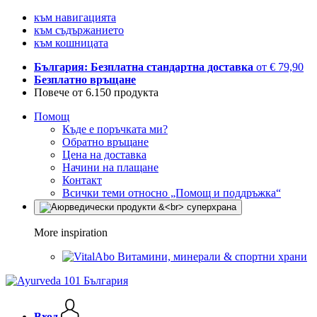
към навигацията
към съдържанието
към кошницата
България: Безплатна стандартна доставка
от € 79,90
Безплатно връщане
Повече от 6.150 продукта
Помощ
Къде е поръчката ми?
Обратно връщане
Цена на доставка
Начини на плащане
Контакт
Всички теми относно „Помощ и поддръжка“
More inspiration
Витамини, минерали & спортни храни
Вход