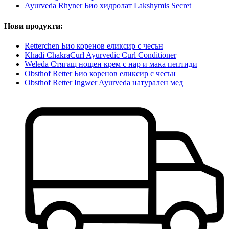
Ayurveda Rhyner Био хидролат Lakshymis Secret
Нови продукти:
Retterchen Био коренов еликсир с чесън
Khadi ChakraCurl Ayurvedic Curl Conditioner
Weleda Стягащ нощен крем с нар и мака пептиди
Obsthof Retter Био коренов еликсир с чесън
Obsthof Retter Ingwer Ayurveda натурален мед