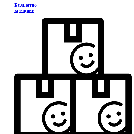
Безплатно
връщане