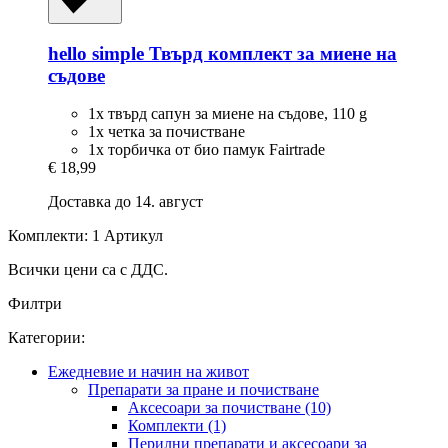
hello simple
Твърд комплект за миене на
съдове
1x твърд сапун за миене на съдове, 110 g
1x четка за почистване
1x торбичка от био памук Fairtrade
€ 18,99
Доставка до 14. август
Комплекти: 1 Артикул
Всички цени са с ДДС.
Филтри
Категории:
Ежедневие и начин на живот
Препарати за пране и почистване
Аксесоари за почистване (10)
Комплекти (1)
Перилни препарати и аксесоари за