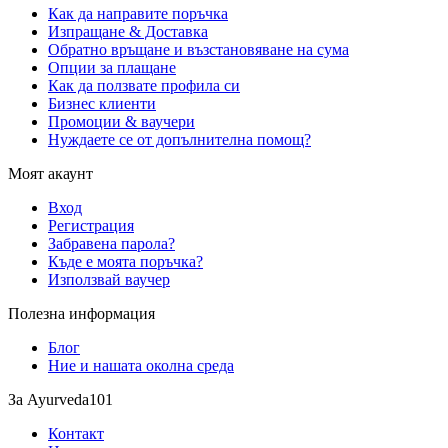
Как да направите поръчка
Изпращане & Доставка
Обратно връщане и възстановяване на сума
Опции за плащане
Как да ползвате профила си
Бизнес клиенти
Промоции & ваучери
Нуждаете се от допълнителна помощ?
Моят акаунт
Вход
Регистрация
Забравена парола?
Къде е моята поръчка?
Използвай ваучер
Полезна информация
Блог
Ние и нашата околна среда
За Ayurveda101
Контакт