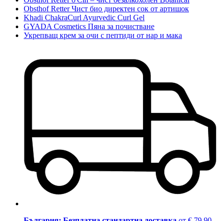
Obsthof Retter Чист био директен сок от артишок
Khadi ChakraCurl Ayurvedic Curl Gel
GYADA Cosmetics Пяна за почистване
Укрепващ крем за очи с пептиди от нар и мака
България: Безплатна стандартна доставка
от € 79,90