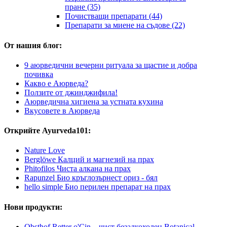
пране (35)
Почистващи препарати (44)
Препарати за миене на съдове (22)
От нашия блог:
9 аюрведични вечерни ритуала за щастие и добра
почивка
Какво е Аюрведа?
Ползите от джинджифила!
Аюрведична хигиена за устната кухина
Вкусовете в Аюрведа
Открийте Ayurveda101:
Nature Love
Berglöwe Калций и магнезий на прах
Phitofilos Чиста алкана на прах
Rapunzel Био кръглозърнест ориз - бял
hello simple Био перилен препарат на прах
Нови продукти:
Obsthof Retter o'Cin – чист безалкохолен Botanical