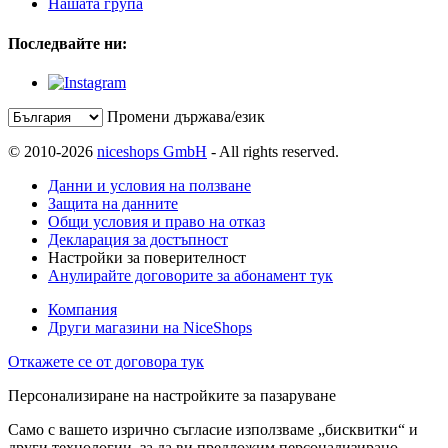
Нашата група
Последвайте ни:
Промени държава/език
© 2010-2026
niceshops GmbH
- All rights reserved.
Данни и условия на ползване
Защита на данните
Общи условия и право на отказ
Декларация за достъпност
Настройки за поверителност
Анулирайте договорите за абонамент тук
Компания
Други магазини на NiceShops
Откажете се от договора тук
Персонализиране на настройките за пазаруване
Само с вашето изрично съгласие използваме „бисквитки“ и
други технологии, за да ви предложим персонализирано