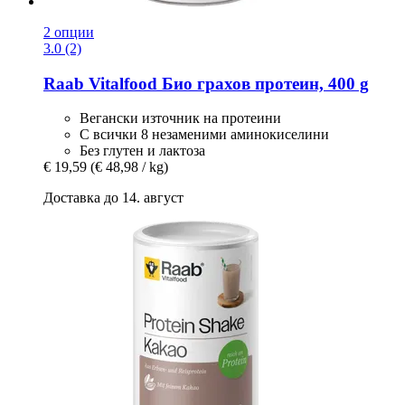
2 опции
3.0 (2)
Raab Vitalfood
Био грахов протеин, 400 g
Вегански източник на протеини
С всички 8 незаменими аминокиселини
Без глутен и лактоза
€ 19,59
(€ 48,98 / kg)
Доставка до 14. август