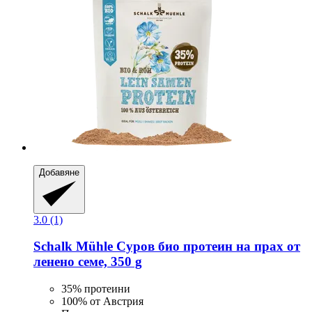
Добавяне
3.0 (1)
Schalk Mühle
Суров био протеин на прах от
ленено семе, 350 g
35% протеини
100% от Австрия