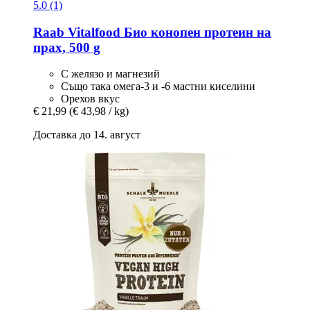
5.0 (1)
Raab Vitalfood
Био конопен протеин на
прах, 500 g
С желязо и магнезий
Също така омега-3 и -6 мастни киселини
Орехов вкус
€ 21,99
(€ 43,98 / kg)
Доставка до 14. август