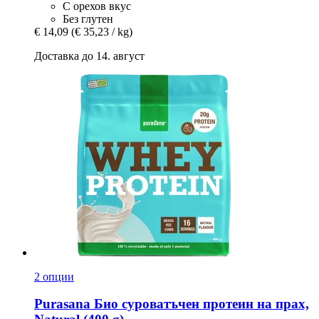
С орехов вкус
Без глутен
€ 14,09
(€ 35,23 / kg)
Доставка до 14. август
2 опции
Purasana
Био суроватъчен протеин на прах,