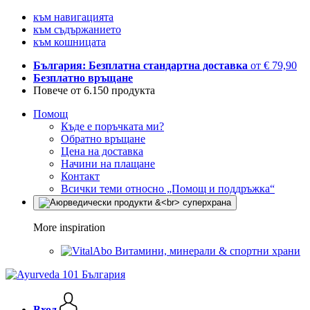
към навигацията
към съдържанието
към кошницата
България: Безплатна стандартна доставка
от € 79,90
Безплатно връщане
Повече от 6.150 продукта
Помощ
Къде е поръчката ми?
Обратно връщане
Цена на доставка
Начини на плащане
Контакт
Всички теми относно „Помощ и поддръжка“
More inspiration
Витамини, минерали & спортни храни
Вход