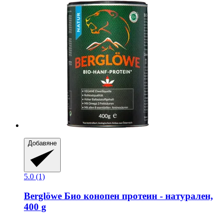
Добавяне
5.0 (1)
Berglöwe
Био конопен протеин -​ натурален,
400 g