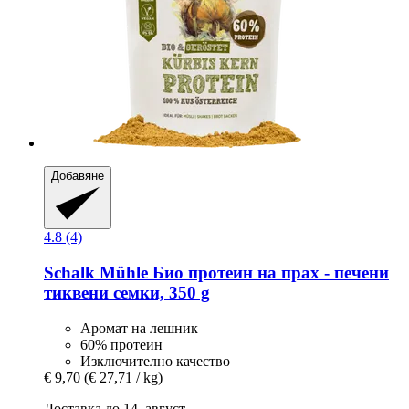
Добавяне
4.8 (4)
Schalk Mühle
Био протеин на прах -​ печени
тиквени семки, 350 g
Аромат на лешник
60% протеин
Изключително качество
€ 9,70
(€ 27,71 / kg)
Доставка до 14. август