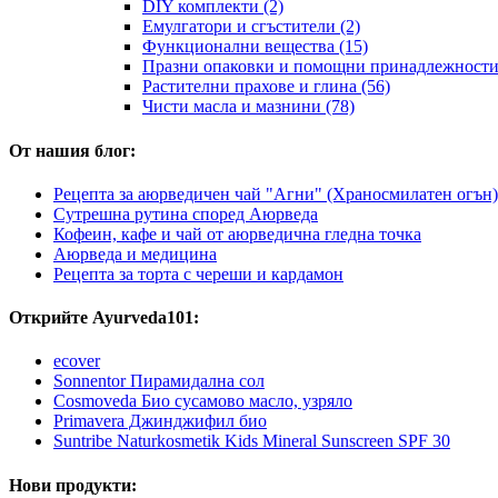
DIY комплекти (2)
Емулгатори и сгъстители (2)
Функционални вещества (15)
Празни опаковки и помощни принадлежности 
Растителни прахове и глина (56)
Чисти масла и мазнини (78)
От нашия блог:
Рецепта за аюрведичен чай "Агни" (Храносмилатен огън)
Сутрешна рутина според Аюрведа
Кофеин, кафе и чай от аюрведична гледна точка
Аюрведа и медицина
Рецепта за торта с череши и кардамон
Открийте Ayurveda101:
ecover
Sonnentor Пирамидална сол
Cosmoveda Био сусамово масло, узряло
Primavera Джинджифил био
Suntribe Naturkosmetik Kids Mineral Sunscreen SPF 30
Нови продукти: