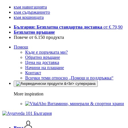
към навигацията
към съдържанието
към кошницата
България: Безплатна стандартна доставка
от € 79,90
Безплатно връщане
Повече от 6.150 продукта
Помощ
Къде е поръчката ми?
Обратно връщане
Цена на доставка
Начини на плащане
Контакт
Всички теми относно „Помощ и поддръжка“
More inspiration
Витамини, минерали & спортни храни
Вход