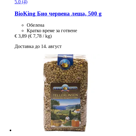
5.0 (4)
BioKing
Био червена леща, 500 g
Обелена
Кратко време за готвене
€ 3,89
(€ 7,78 / kg)
Доставка до 14. август