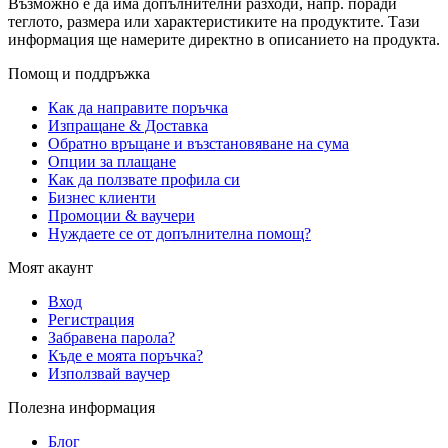
Възможно е да има допълнителни разходи, напр. поради
теглото, размера или характеристиките на продуктите. Тази
информация ще намерите директно в описанието на продукта.
Помощ и поддръжка
Как да направите поръчка
Изпращане & Доставка
Обратно връщане и възстановяване на сума
Опции за плащане
Как да ползвате профила си
Бизнес клиенти
Промоции & ваучери
Нуждаете се от допълнителна помощ?
Моят акаунт
Вход
Регистрация
Забравена парола?
Къде е моята поръчка?
Използвай ваучер
Полезна информация
Блог