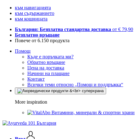
към навигацията
към съдържанието
към кошницата
България: Безплатна стандартна доставка
от € 79,90
Безплатно връщане
Повече от 6.150 продукта
Помощ
Къде е поръчката ми?
Обратно връщане
Цена на доставка
Начини на плащане
Контакт
Всички теми относно „Помощ и поддръжка“
More inspiration
Витамини, минерали & спортни храни
Вход