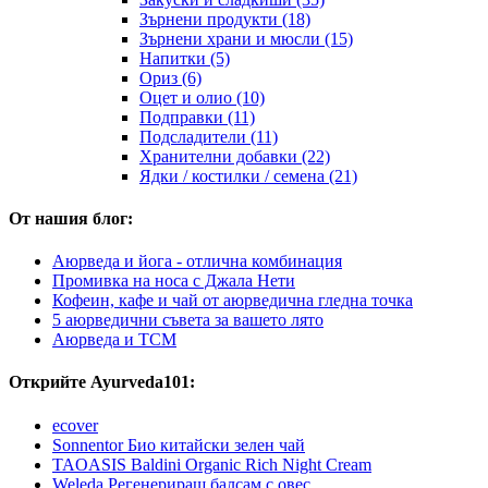
Зърнени продукти (18)
Зърнени храни и мюсли (15)
Напитки (5)
Ориз (6)
Оцет и олио (10)
Подправки (11)
Подсладители (11)
Хранителни добавки (22)
Ядки / костилки / семена (21)
От нашия блог:
Аюрведа и йога - отлична комбинация
Промивка на носа с Джала Нети
Кофеин, кафе и чай от аюрведична гледна точка
5 аюрведични съвета за вашето лято
Аюрведа и TCM
Открийте Ayurveda101:
ecover
Sonnentor Био китайски зелен чай
TAOASIS Baldini Organic Rich Night Cream
Weleda Регенериращ балсам с овес