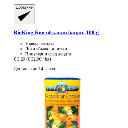
Добавяне
BioKing
Био ябълков банан, 100 g
Узряла реколта
Леки ябълкови нотки
Популярни сред децата
€ 3,29
(€ 32,90 / kg)
Доставка до 14. август