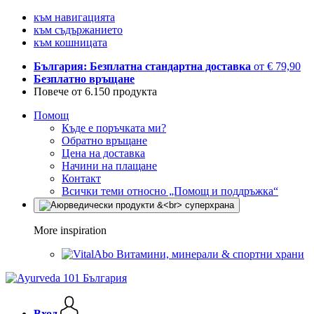
към навигацията
към съдържанието
към кошницата
България: Безплатна стандартна доставка
от € 79,90
Безплатно връщане
Повече от 6.150 продукта
Помощ
Къде е поръчката ми?
Обратно връщане
Цена на доставка
Начини на плащане
Контакт
Всички теми относно „Помощ и поддръжка“
More inspiration
Витамини, минерали & спортни храни
Вход