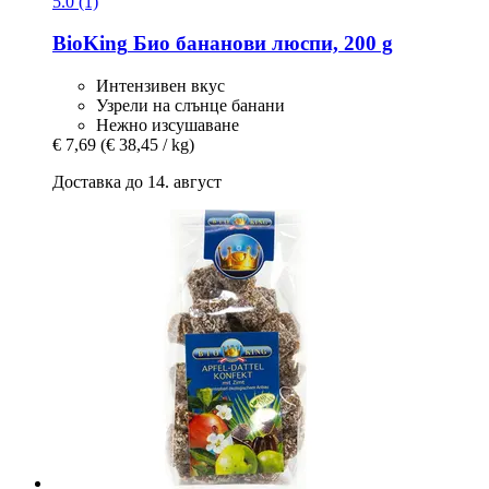
5.0 (1)
BioKing
Био бананови люспи, 200 g
Интензивен вкус
Узрели на слънце банани
Нежно изсушаване
€ 7,69
(€ 38,45 / kg)
Доставка до 14. август