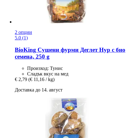
2 опции
5.0 (1)
BioKing
Сушени фурми Деглет Нур с био
семена, 250 g
Произход: Тунис
Сладък вкус на мед
€ 2,79
(€ 11,16 / kg)
Доставка до 14. август