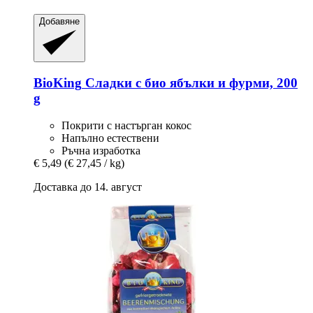
Добавяне
BioKing
Сладки с био ябълки и фурми, 200
g
Покрити с настърган кокос
Напълно естествени
Ръчна изработка
€ 5,49
(€ 27,45 / kg)
Доставка до 14. август