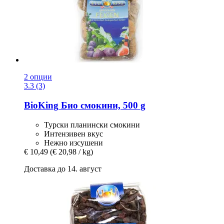
2 опции
3.3 (3)
BioKing
Био смокини, 500 g
Турски планински смокини
Интензивен вкус
Нежно изсушени
€ 10,49
(€ 20,98 / kg)
Доставка до 14. август