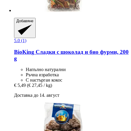
Добавяне
5.0 (1)
BioKing
Сладки с шоколад и био фурми, 200
g
Напълно натурални
Ръчна изработка
С настърган кокос
€ 5,49
(€ 27,45 / kg)
Доставка до 14. август