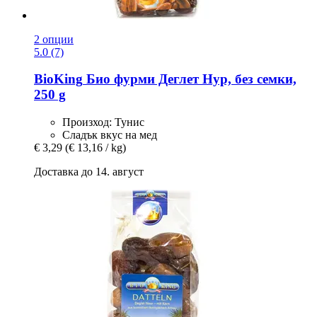
2 опции
5.0 (7)
BioKing
Био фурми Деглет Нур, без семки,
250 g
Произход: Тунис
Сладък вкус на мед
€ 3,29
(€ 13,16 / kg)
Доставка до 14. август