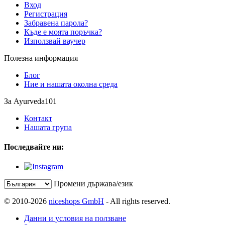
Вход
Регистрация
Забравена парола?
Къде е моята поръчка?
Използвай ваучер
Полезна информация
Блог
Ние и нашата околна среда
За Ayurveda101
Контакт
Нашата група
Последвайте ни:
Промени държава/език
© 2010-2026
niceshops GmbH
- All rights reserved.
Данни и условия на ползване