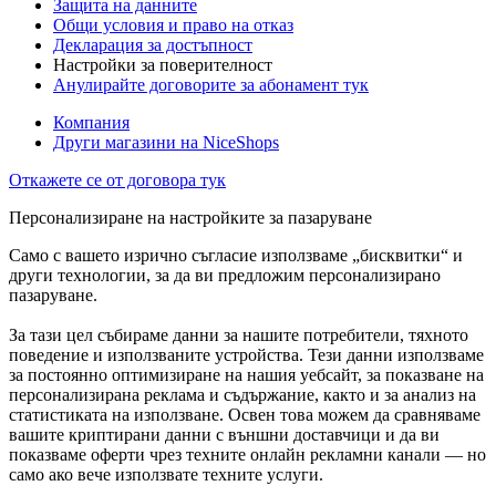
Защита на данните
Общи условия и право на отказ
Декларация за достъпност
Настройки за поверителност
Анулирайте договорите за абонамент тук
Компания
Други магазини на NiceShops
Откажете се от договора тук
Персонализиране на настройките за пазаруване
Само с вашето изрично съгласие използваме „бисквитки“ и
други технологии, за да ви предложим персонализирано
пазаруване.
За тази цел събираме данни за нашите потребители, тяхното
поведение и използваните устройства. Тези данни използваме
за постоянно оптимизиране на нашия уебсайт, за показване на
персонализирана реклама и съдържание, както и за анализ на
статистиката на използване. Освен това можем да сравняваме
вашите криптирани данни с външни доставчици и да ви
показваме оферти чрез техните онлайн рекламни канали — но
само ако вече използвате техните услуги.