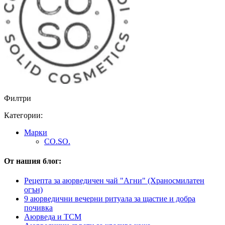
Филтри
Категории:
Марки
CO.SO.
От нашия блог:
Рецепта за аюрведичен чай "Агни" (Храносмилатен
огън)
9 аюрведични вечерни ритуала за щастие и добра
почивка
Аюрведа и TCM