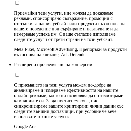
Приемайки тези услуги, ние можем да показваме
реклами, спонсорирано съдържание, промоции с
отстъпки за нашия уебсайт или продукти въз основа на
вашето поведение при сърфиране и пазаруване и да
измерваме успеха им. С ваше съгласие използваме
следните услуги от трети страни на този уебсайт:
Meta-Pixel, Microsoft Advertising, Препоръки за продукти
въз основа на кликове, Ads Defender
Разширено проследяване на конверсии
С приемането на тази услуга можем по-добре да
анализираме и измерваме ефективността на нашите
онлайн реклами, което ни позволява да оптимизираме
кампаниите си. За да постигнем това, ние
синхронизираме вашите криптирани лични данни със
следните външни доставчици, при условие че вече
използвате техните услуги:
Google Ads