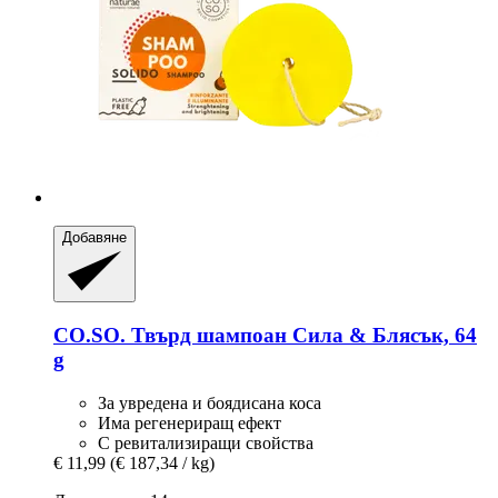
Добавяне
CO.SO.
Твърд шампоан Сила & Блясък, 64
g
За увредена и боядисана коса
Има регенериращ ефект
С ревитализиращи свойства
€ 11,99
(€ 187,34 / kg)