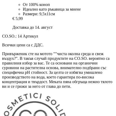
От 100% коноп
Идеално като ръкавица за миене
Размери: 9,5х11см
€ 5,99
Доставка до 14. август
CO.SO.: 14 Артикул
Всички цени са с ДДС.
Привърженик сте на мотото ""чиста околна среда и свеж
въздух?". В такъв случай продуктите на CO.SO. вероятно са
правилния избор за вас. Те са основани на органични
суровини на растителна основа, внимателно подбрани със
специфична рН стойност. За целта се избягва умишлено
производството на вода, което гарантира по-висока
концентрация и твърдост. Меката пяна обгръща нежно тялото
ви и се грижи за него от глава до пети.