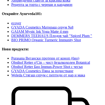
Аюрведични съвети за красива кожа
Рецепта за торта с череши и кардамон
Открийте Ayurveda101:
ecover
GYADA Cosmetics Матиращ серум №8
GAIAM Mystic Ink Yoga Matte 4 mm
DEMMERS TEEHAUS Плодов чай "Spiced Plum "
BIO PRIMO Organic Turmeric Immunity Shot
Нови продукти:
Purasana Вегански протеин от коноп (био)
Obsthof Retter o'Cin – чист безалкохолен Botanical
Obsthof Retter Био Immun-Power Shot с чесън
GYADA Cosmetics Пяна за почистване
Weleda Стягащ серум с пептиди от нар и мака