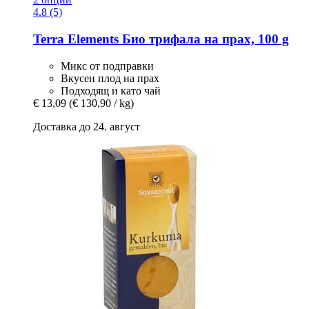
4.8 (5)
Terra Elements
Био трифала на прах, 100 g
Микс от подправки
Вкусен плод на прах
Подходящ и като чай
€ 13,09
(€ 130,90 / kg)
Доставка до 24. август