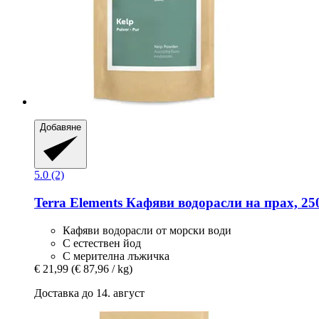
Добавяне
5.0 (2)
Terra Elements
Кафяви водорасли на прах, 25
Кафяви водорасли от морски води
С естествен йод
С мерителна лъжичка
€ 21,99
(€ 87,96 / kg)
Доставка до 14. август