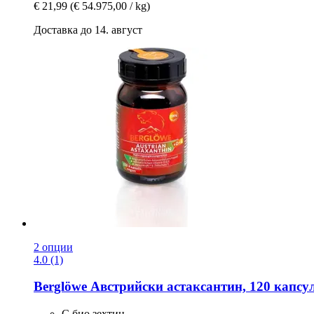
€ 21,99
(€ 54.975,00 / kg)
Доставка до 14. август
2 опции
4.0 (1)
Berglöwe
Австрийски астаксантин, 120 капсу
С био зехтин