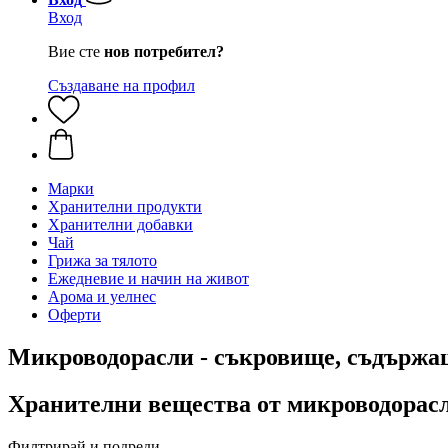
Вход
Вие сте
нов потребител?
Създаване на профил
Марки
Хранителни продукти
Хранителни добавки
Чай
Грижа за тялото
Ежедневие и начин на живот
Арома и уелнес
Оферти
Микроводорасли - съкровище, съдържа
Хранителни вещества от микроводорас
Филтрирай и подреди