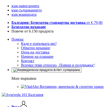
към навигацията
към съдържанието
към кошницата
България: Безплатна стандартна доставка
от € 79,90
Безплатно връщане
Повече от 6.150 продукта
Помощ
Къде е поръчката ми?
Обратно връщане
Цена на доставка
Начини на плащане
Контакт
Всички теми относно „Помощ и поддръжка“
More inspiration
Витамини, минерали & спортни храни
Вход