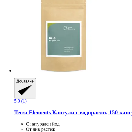
Добавяне
5.0 (1)
Terra Elements
Капсули с водорасли, 150 кап
С натурален йод
От див растеж