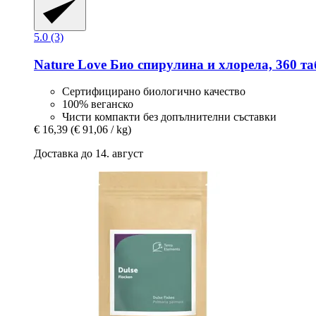
5.0 (3)
Nature Love
Био спирулина и хлорела, 360 та
Сертифицирано биологично качество
100% веганско
Чисти компакти без допълнителни съставки
€ 16,39
(€ 91,06 / kg)
Доставка до 14. август