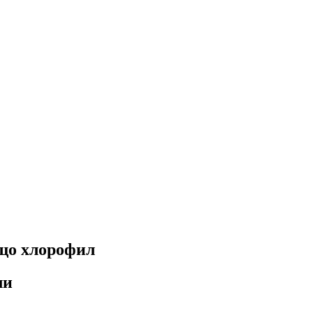
що хлорофил
ли