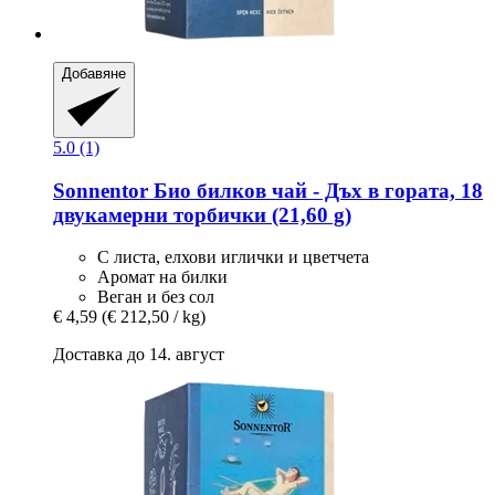
Добавяне
5.0 (1)
Sonnentor
Био билков чай -​ Дъх в гората, 18
двукамерни торбички (21,60 g)
С листа, елхови иглички и цветчета
Аромат на билки
Веган и без сол
€ 4,59
(€ 212,50 / kg)
Доставка до 14. август