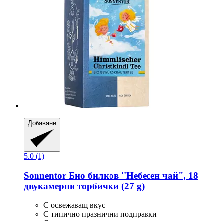
Добавяне
5.0 (1)
Sonnentor
Био билков ''Небесен чай", 18
двукамерни торбички (27 g)
С освежаващ вкус
С типично празнични подправки