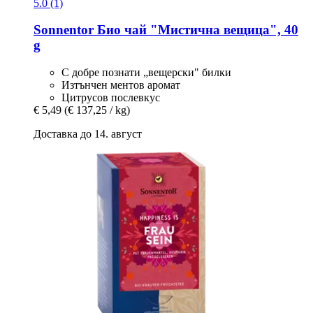
5.0 (1)
Sonnentor
Био чай "Мистична вещица", 40
g
С добре познати „вещерски" билки
Изтънчен ментов аромат
Цитрусов послевкус
€ 5,49
(€ 137,25 / kg)
Доставка до 14. август