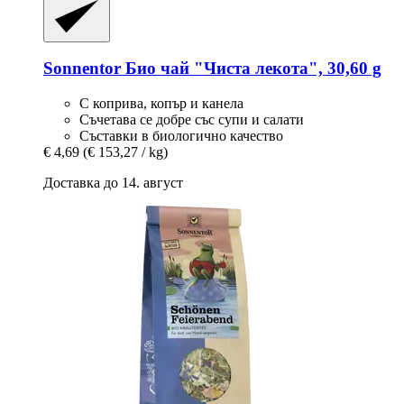
Sonnentor
Био чай "Чиста лекота", 30,60 g
С коприва, копър и канела
Съчетава се добре със супи и салати
Съставки в биологично качество
€ 4,69
(€ 153,27 / kg)
Доставка до 14. август