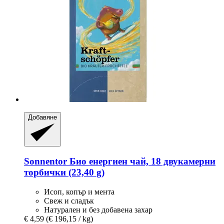
Добавяне
Sonnentor
Био енергиен чай, 18 двукамерни
торбички (23,40 g)
Исоп, копър и мента
Свеж и сладък
Натурален и без добавена захар
€ 4,59
(€ 196,15 / kg)