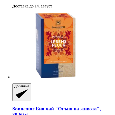
Доставка до 14. август
Добавяне
Sonnentor
Био чай "Огъня на живота",
30,60 g