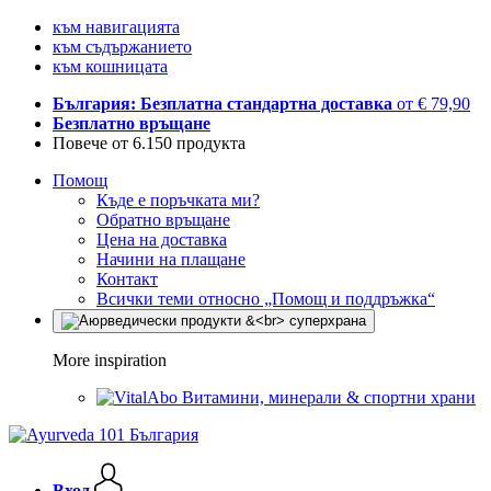
към навигацията
към съдържанието
към кошницата
България: Безплатна стандартна доставка
от € 79,90
Безплатно връщане
Повече от 6.150 продукта
Помощ
Къде е поръчката ми?
Обратно връщане
Цена на доставка
Начини на плащане
Контакт
Всички теми относно „Помощ и поддръжка“
More inspiration
Витамини, минерали & спортни храни
Вход