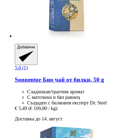
Добавяне
5.0 (1)
Sonnentor
Био чай от билки, 50 g
Сладникав/трапчив аромат
С маточина и бял равнец
Създаден с билковия експерт Dr. Storl
€ 5,49
(€ 109,80 / kg)
Доставка до 14. август