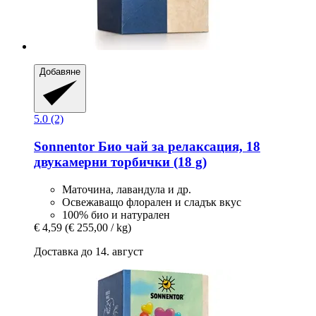
Добавяне
5.0 (2)
Sonnentor
Био чай за релаксация, 18
двукамерни торбички (18 g)
Маточина, лавандула и др.
Освежаващо флорален и сладък вкус
100% био и натурален
€ 4,59
(€ 255,00 / kg)
Доставка до 14. август