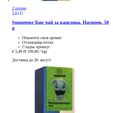
2 опции
5.0 (1)
Sonnentor
Био чай за кашлица, Насипен, 50
g
Пикантен свеж аромат
Охлаждаща нотка
Сладък привкус
€ 5,49
(€ 109,80 / kg)
Доставка до 20. август