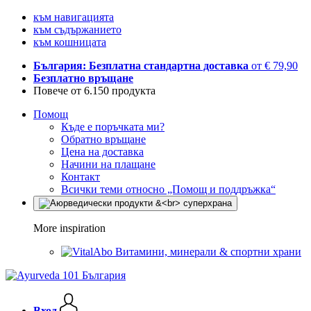
към навигацията
към съдържанието
към кошницата
България: Безплатна стандартна доставка
от € 79,90
Безплатно връщане
Повече от 6.150 продукта
Помощ
Къде е поръчката ми?
Обратно връщане
Цена на доставка
Начини на плащане
Контакт
Всички теми относно „Помощ и поддръжка“
More inspiration
Витамини, минерали & спортни храни
Вход