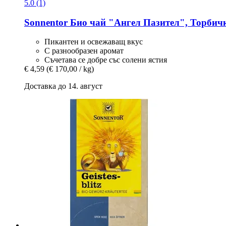
5.0 (1)
Sonnentor
Био чай "Ангел Пазител", Торбички 
Пикантен и освежаващ вкус
С разнообразен аромат
Съчетава се добре със солени ястия
€ 4,59
(€ 170,00 / kg)
Доставка до 14. август