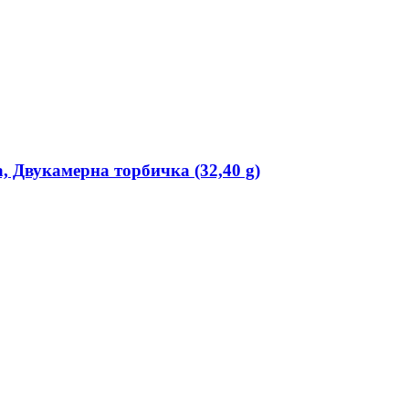
 Двукамерна торбичка (32,40 g)