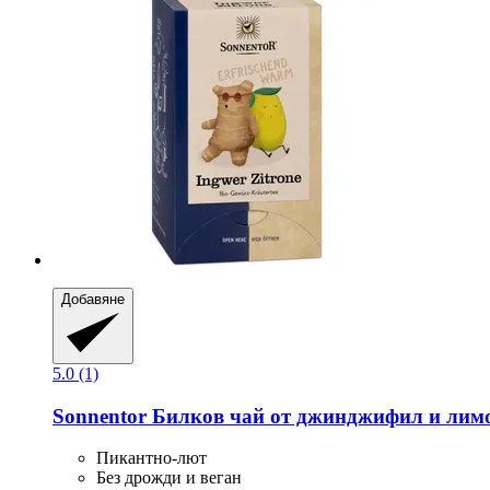
Добавяне
5.0 (1)
Sonnentor
Билков чай от джинджифил и лимон
Пикантно-лют
Без дрожди и веган