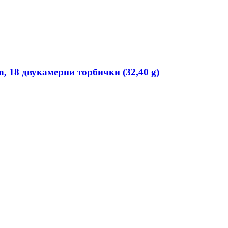
on, 18 двукамерни торбички (32,40 g)