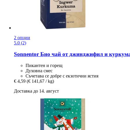
2 опции
5.0 (2)
Sonnentor
Био чай от джинджифил и куркума,
Пикантен и горещ
Духовна смес
Съчетава се добре с екзотични ястия
€ 4,59
(€ 141,67 / kg)
Доставка до 14. август